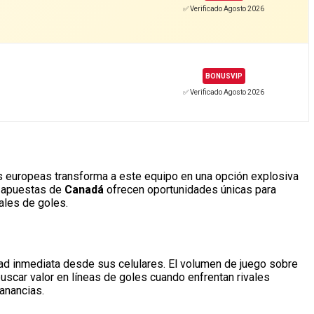
✅ Verificado Agosto 2026
BONUSVIP
✅ Verificado Agosto 2026
as europeas transforma a este equipo en una opción explosiva
as apuestas de
Canadá
ofrecen oportunidades únicas para
ales de goles.
idad inmediata desde sus celulares. El volumen de juego sobre
buscar valor en líneas de goles cuando enfrentan rivales
anancias.