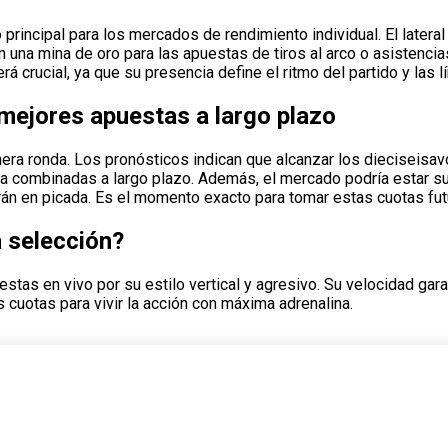
o principal para los mercados de rendimiento individual. El late
en una mina de oro para las apuestas de tiros al arco o asistenci
á crucial, ya que su presencia define el ritmo del partido y las l
: mejores apuestas a largo plazo
rimera ronda. Los pronósticos indican que alcanzar los dieciseisa
ara combinadas a largo plazo. Además, el mercado podría estar s
erán en picada. Es el momento exacto para tomar estas cuotas fu
la selección?
stas en vivo por su estilo vertical y agresivo. Su velocidad gar
 cuotas para vivir la acción con máxima adrenalina.