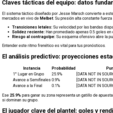
Claves tácticas del equipo: datos funda
El sistema táctico diseñado por Jesse Marsch convierte a este
mercados en vivo de
Melbet
. Su presión alta constante fuerz
Transiciones letales:
Su velocidad por las bandas dispar
Solidez reciente:
Han promediado apenas 0.5 goles en con
Riesgo al contragolpe:
Su esquema ofensivo abre la pue
Entender este ritmo frenético es vital para tus pronósticos.
El análisis predictivo: proyecciones esta
Instancia
Probabilidad
Pun
1° Lugar en Grupo
25.9%
[DATA NOT IN SOUR
Avance a Semifinales
0.9%
[DATA NOT IN SOUR
Avance a la Final
0.1%
[DATA NOT IN SOUR
Ese
25.9%
para ganar su zona representa un gatillo de apuesta
si dominan su grupo.
El jugador clave del plantel: goles y re