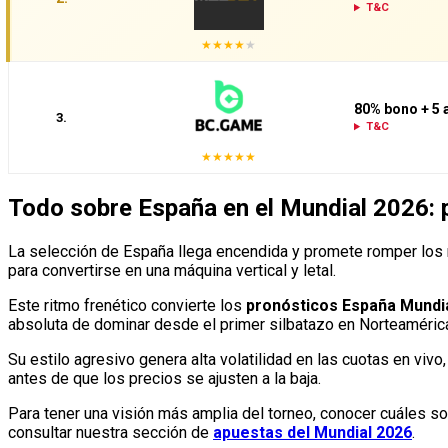
T&C
★★★★
★
80% bono + 5 
3.
T&C
★★★★★
Todo sobre España en el Mundial 2026: p
La selección de España llega encendida y promete romper los m
para convertirse en una máquina vertical y letal.
Este ritmo frenético convierte los
pronósticos España Mundi
absoluta de dominar desde el primer silbatazo en Norteaméric
Su estilo agresivo genera alta volatilidad en las cuotas en vivo,
antes de que los precios se ajusten a la baja.
Para tener una visión más amplia del torneo, conocer cuáles s
consultar nuestra sección de
apuestas del Mundial 2026
.