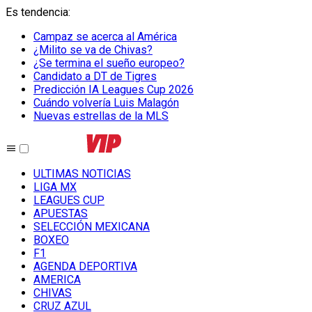
Es tendencia
:
Campaz se acerca al América
¿Milito se va de Chivas?
¿Se termina el sueño europeo?
Candidato a DT de Tigres
Predicción IA Leagues Cup 2026
Cuándo volvería Luis Malagón
Nuevas estrellas de la MLS
ULTIMAS NOTICIAS
LIGA MX
LEAGUES CUP
APUESTAS
SELECCIÓN MEXICANA
BOXEO
F1
AGENDA DEPORTIVA
AMERICA
CHIVAS
CRUZ AZUL