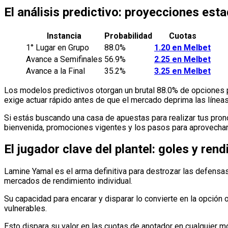
El análisis predictivo: proyecciones esta
Instancia
Probabilidad
Cuotas
1° Lugar en Grupo
88.0%
1.20 en
Melbet
Avance a Semifinales
56.9%
2.25 en
Melbet
Avance a la Final
35.2%
3.25 en Melbet
Los modelos predictivos otorgan un brutal 88.0% de opciones pa
exige actuar rápido antes de que el mercado deprima las línea
Si estás buscando una casa de apuestas para realizar tus pron
bienvenida, promociones vigentes y los pasos para aprovechar 
El jugador clave del plantel: goles y re
Lamine Yamal es el arma definitiva para destrozar las defensas
mercados de rendimiento individual.
Su capacidad para encarar y disparar lo convierte en la opción 
vulnerables.
Esto dispara su valor en las cuotas de anotador en cualquier m