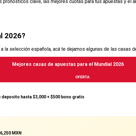
pronósticos clave, las mejores cuotas para tus apuestas y el an
al 2026?
r a la selección española, acá te dejamos algunas de las casa
Mejores casas de apuestas para el Mundial 2026
OFERTA
 deposito hasta $3,000 + $500 bono gratis
26,250 MXN