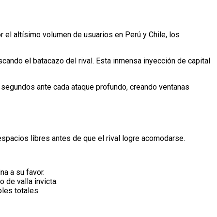
 el altísimo volumen de usuarios en Perú y Chile, los
scando el batacazo del rival. Esta inmensa inyección de capital
en segundos ante cada ataque profundo, creando ventanas
 espacios libres antes de que el rival logre acomodarse.
a a su favor.
 de valla invicta.
les totales.