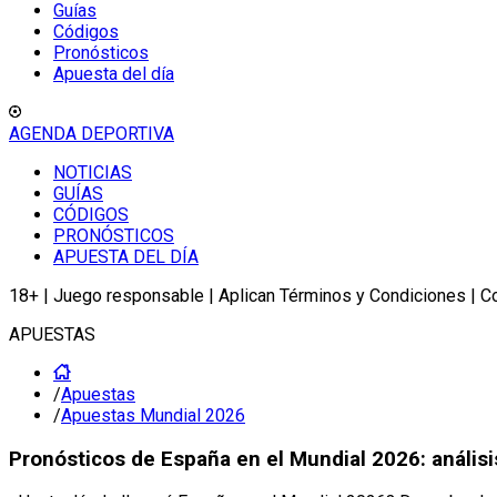
Guías
Códigos
Pronósticos
Apuesta del día
AGENDA DEPORTIVA
NOTICIAS
GUÍAS
CÓDIGOS
PRONÓSTICOS
APUESTA DEL DÍA
18+ | Juego responsable | Aplican Términos y Condiciones | C
APUESTAS
/
Apuestas
/
Apuestas Mundial 2026
Pronósticos de España en el Mundial 2026: análisi