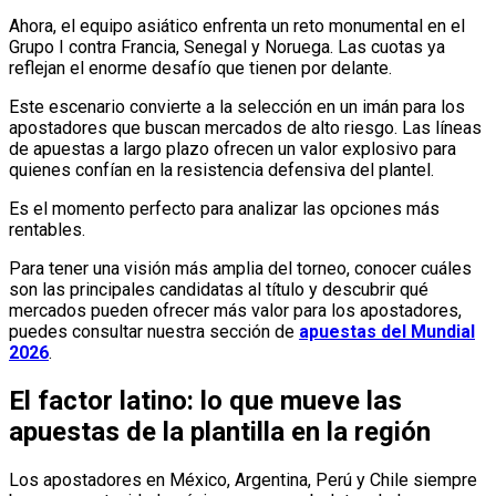
Ahora, el equipo asiático enfrenta un reto monumental en el
Grupo I contra Francia, Senegal y Noruega. Las cuotas ya
reflejan el enorme desafío que tienen por delante.
Este escenario convierte a la selección en un imán para los
apostadores que buscan mercados de alto riesgo. Las líneas
de apuestas a largo plazo ofrecen un valor explosivo para
quienes confían en la resistencia defensiva del plantel.
Es el momento perfecto para analizar las opciones más
rentables.
Para tener una visión más amplia del torneo, conocer cuáles
son las principales candidatas al título y descubrir qué
mercados pueden ofrecer más valor para los apostadores,
puedes consultar nuestra sección de
apuestas del Mundial
2026
.
El factor latino: lo que mueve las
apuestas de la plantilla en la región
Los apostadores en México, Argentina, Perú y Chile siempre