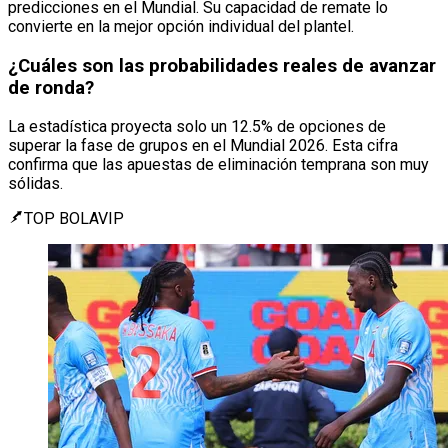
predicciones en el Mundial. Su capacidad de remate lo
convierte en la mejor opción individual del plantel.
¿Cuáles son las probabilidades reales de avanzar
de ronda?
La estadística proyecta solo un 12.5% de opciones de
superar la fase de grupos en el Mundial 2026. Esta cifra
confirma que las apuestas de eliminación temprana son muy
sólidas.
TOP BOLAVIP