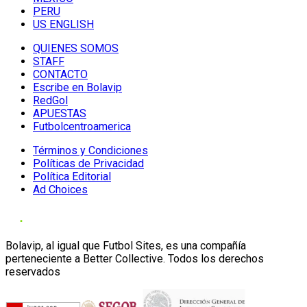
PERU
US ENGLISH
QUIENES SOMOS
STAFF
CONTACTO
Escribe en Bolavip
RedGol
APUESTAS
Futbolcentroamerica
Términos y Condiciones
Políticas de Privacidad
Política Editorial
Ad Choices
Bolavip, al igual que Futbol Sites, es una compañía
perteneciente a Better Collective. Todos los derechos
reservados