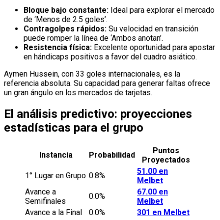
Bloque bajo constante:
Ideal para explorar el mercado
de ‘Menos de 2.5 goles’.
Contragolpes rápidos:
Su velocidad en transición
puede romper la línea de ‘Ambos anotan’.
Resistencia física:
Excelente oportunidad para apostar
en hándicaps positivos a favor del cuadro asiático.
Aymen Hussein, con 33 goles internacionales, es la
referencia absoluta. Su capacidad para generar faltas ofrece
un gran ángulo en los mercados de tarjetas.
El análisis predictivo: proyecciones
estadísticas para el grupo
Puntos
Instancia
Probabilidad
Proyectados
51.00 en
1° Lugar en Grupo
0.8%
Melbet
Avance a
67.00 en
0.0%
Semifinales
Melbet
Avance a la Final
0.0%
301 en Melbet