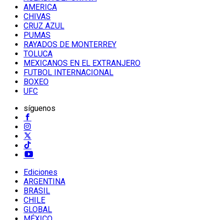
AMERICA
CHIVAS
CRUZ AZUL
PUMAS
RAYADOS DE MONTERREY
TOLUCA
MEXICANOS EN EL EXTRANJERO
FUTBOL INTERNACIONAL
BOXEO
UFC
síguenos
Ediciones
ARGENTINA
BRASIL
CHILE
GLOBAL
MÉXICO