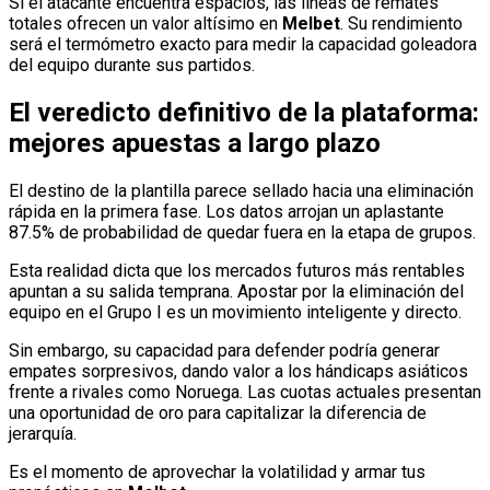
Si el atacante encuentra espacios, las líneas de remates
totales ofrecen un valor altísimo en
Melbet
. Su rendimiento
será el termómetro exacto para medir la capacidad goleadora
del equipo durante sus partidos.
El veredicto definitivo de la plataforma:
mejores apuestas a largo plazo
El destino de la plantilla parece sellado hacia una eliminación
rápida en la primera fase. Los datos arrojan un aplastante
87.5% de probabilidad de quedar fuera en la etapa de grupos.
Esta realidad dicta que los mercados futuros más rentables
apuntan a su salida temprana. Apostar por la eliminación del
equipo en el Grupo I es un movimiento inteligente y directo.
Sin embargo, su capacidad para defender podría generar
empates sorpresivos, dando valor a los hándicaps asiáticos
frente a rivales como Noruega. Las cuotas actuales presentan
una oportunidad de oro para capitalizar la diferencia de
jerarquía.
Es el momento de aprovechar la volatilidad y armar tus