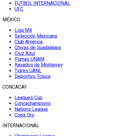
FUTBOL INTERNACIONAL
UFC
MÉXICO
Liga MX
Selección Mexicana
Club América
Chivas de Guadalajara
Cruz Azul
Pumas UNAM
Rayados de Monterrey
Tigres UANL
Deportivo Toluca
CONCACAF
Leagues Cup
Concachampions
Nations League
Copa Oro
INTERNACIONAL