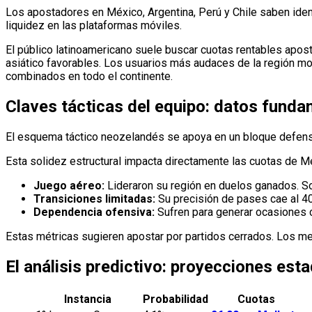
Los apostadores en México, Argentina, Perú y Chile saben ident
liquidez en las plataformas móviles.
El público latinoamericano suele buscar cuotas rentables apos
asiático favorables. Los usuarios más audaces de la región mon
combinados en todo el continente.
Claves tácticas del equipo: datos funda
El esquema táctico neozelandés se apoya en un bloque defensiv
Esta solidez estructural impacta directamente las cuotas de M
Juego aéreo:
Lideraron su región en duelos ganados. S
Transiciones limitadas:
Su precisión de pases cae al 40%
Dependencia ofensiva:
Sufren para generar ocasiones c
Estas métricas sugieren apostar por partidos cerrados. Los mer
El análisis predictivo: proyecciones esta
Instancia
Probabilidad
Cuotas