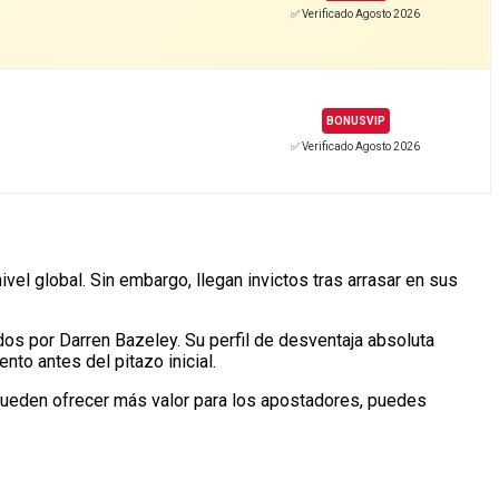
✅ Verificado Agosto 2026
BONUSVIP
✅ Verificado Agosto 2026
el global. Sin embargo, llegan invictos tras arrasar en sus
idos por Darren Bazeley. Su perfil de desventaja absoluta
to antes del pitazo inicial.
 pueden ofrecer más valor para los apostadores, puedes