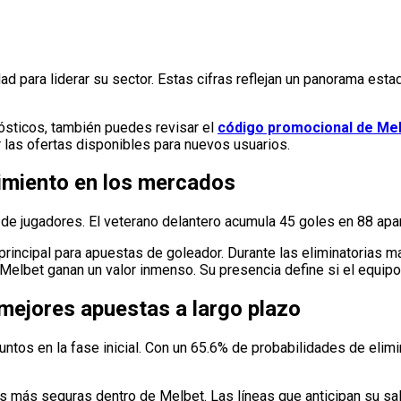
 para liderar su sector. Estas cifras reflejan un panorama estad
ósticos, también puedes revisar el
código promocional de Me
las ofertas disponibles para nuevos usuarios.
ndimiento en los mercados
de jugadores. El veterano delantero acumula 45 goles en 88 apar
 principal para apuestas de goleador. Durante las eliminatorias 
 Melbet ganan un valor inmenso. Su presencia define si el equip
: mejores apuestas a largo plazo
tos en la fase inicial. Con un 65.6% de probabilidades de elimin
 más seguras dentro de Melbet. Las líneas que anticipan su sali