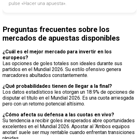
Preguntas frecuentes sobre los
mercados de apuestas disponibles
¿Cuál es el mejor mercado para invertir en los
europeos?
Las opciones de goles totales son ideales durante sus
partidos en el Mundial 2026. Su estilo ofensivo genera
marcadores abultados constantemente.
¿Qué probabilidades tienen de llegar a la final?
Los datos estadísticos les otorgan un 18.9% de opciones de
disputar el título en el Mundial 2026. Es una cuota arriesgada
pero con un retorno potencial altísimo.
¿Cómo afecta su defensa a las cuotas en vivo?
Su tendencia a recibir goles inesperados abre oportunidades
excelentes en el Mundial 2026. Apostar al ‘Ambos equipos
anotan’ suele ser muy rentable cuando enfrentan transiciones
rápidas.