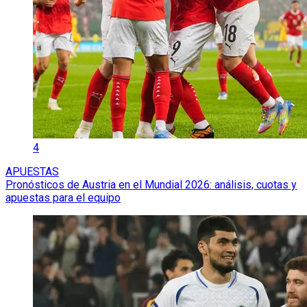
4
APUESTAS
Pronósticos de Austria en el Mundial 2026: análisis, cuotas y
apuestas para el equipo