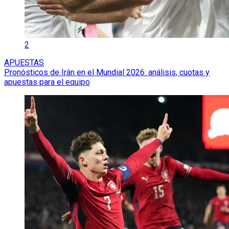
2
APUESTAS
Pronósticos de Irán en el Mundial 2026: análisis, cuotas y
apuestas para el equipo