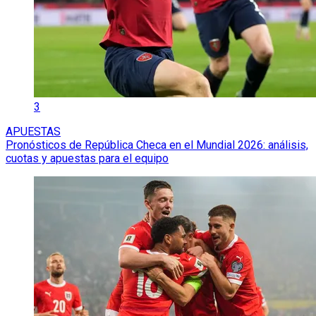
3
APUESTAS
Pronósticos de República Checa en el Mundial 2026: análisis,
cuotas y apuestas para el equipo