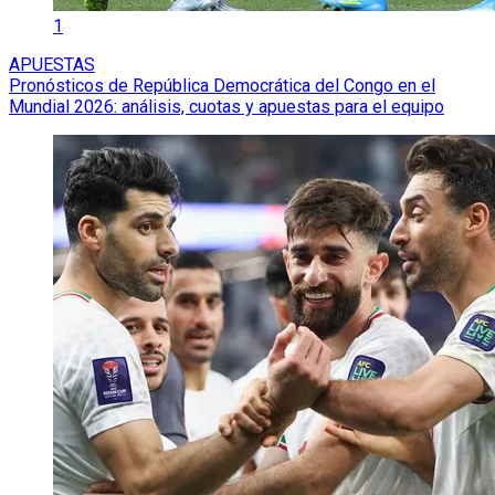
1
APUESTAS
Pronósticos de República Democrática del Congo en el
Mundial 2026: análisis, cuotas y apuestas para el equipo