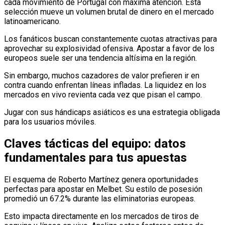
cada movimiento de Portugal con máxima atención. Esta
selección mueve un volumen brutal de dinero en el mercado
latinoamericano.
Los fanáticos buscan constantemente cuotas atractivas para
aprovechar su explosividad ofensiva. Apostar a favor de los
europeos suele ser una tendencia altísima en la región.
Sin embargo, muchos cazadores de valor prefieren ir en
contra cuando enfrentan líneas infladas. La liquidez en los
mercados en vivo revienta cada vez que pisan el campo.
Jugar con sus hándicaps asiáticos es una estrategia obligada
para los usuarios móviles.
Claves tácticas del equipo: datos
fundamentales para tus apuestas
El esquema de Roberto Martínez genera oportunidades
perfectas para apostar en Melbet. Su estilo de posesión
promedió un 67.2% durante las eliminatorias europeas.
Esto impacta directamente en los mercados de tiros de