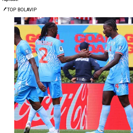
TOP BOLAVIP