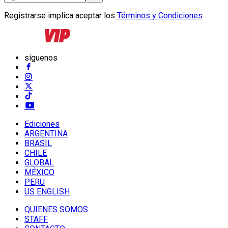
Registrarse implica aceptar los
Términos y Condiciones
síguenos
Ediciones
ARGENTINA
BRASIL
CHILE
GLOBAL
MÉXICO
PERU
US ENGLISH
QUIENES SOMOS
STAFF