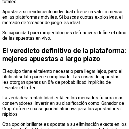
totales.
Apostar a su rendimiento individual ofrece un valor inmenso
en las plataformas móviles. Si buscas cuotas explosivas, el
mercado de ‘creador de juego’ es ideal.
Su capacidad para romper bloques defensivos define el ritmo
de las apuestas en vivo.
El veredicto definitivo de la plataforma:
mejores apuestas a largo plazo
El equipo tiene el talento necesario para llegar lejos, pero el
título absoluto parece complicado. Las casas de apuestas
les otorgan apenas un 8% de probabilidad implícita de
levantar el trofeo.
La verdadera rentabilidad está en los mercados futuros más
conservadores. Invertir en su clasificación como ‘Ganador de
Grupo’ ofrece una seguridad atractiva para los apostadores
rápidos.
Otra opción brillante es apostar a su eliminación exacta en los