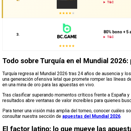
T&C
★★★★
★
80% bono + 5 
3.
T&C
★★★★★
Todo sobre Turquía en el Mundial 2026: 
Turquía regresa al Mundial 2026 tras 24 años de ausencia y lo
una generación ofensiva letal que promete romper las líneas d
en una mina de oro para las apuestas en vivo.
Tras clasificar superando momentos críticos frente a España y 
resultados abre ventanas de valor increíbles para quienes busc
Para tener una visión más amplia del torneo, conocer cuáles s
consultar nuestra sección de
apuestas del Mundial 2026
.
El factor latino: lo que mueve las apuesta