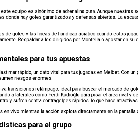
 este equipo es sinónimo de adrenalina pura. Aunque nuestras s
s donde hay goles garantizados y defensas abiertas. La escuadra
 de goles y las líneas de hándicap asiático cuando estos jugado
pidamente. Respaldar a los dirigidos por Montella o apostar en su
mentales para tus apuestas
stimar rápido, un dato vital para tus jugadas en Melbet. Con un
 asumen riesgos enormes.
iva transiciones relámpago, ideal para buscar el mercado de gol
ndo a laterales como Ferdi Kadıoğlu para pisar el área rival y ge
tro y sufren contra contragolpes rápidos, lo que hace atractivas
 en vivo mientras la acción explota directamente en la pantalla d
dísticas para el grupo