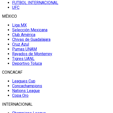
FUTBOL INTERNACIONAL
UFC
MÉXICO
Liga MX
Selección Mexicana
Club América
Chivas de Guadalajara
Cruz Azul
Pumas UNAM
Rayados de Monterrey
Tigres UANL
Deportivo Toluca
CONCACAF
Leagues Cup
Concachampions
Nations League
Copa Oro
INTERNACIONAL