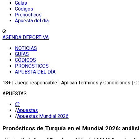
Guías
Códigos
Pronósticos
Apuesta del día
AGENDA DEPORTIVA
NOTICIAS
GUÍAS
CÓDIGOS
PRONÓSTICOS
APUESTA DEL DÍA
18+ | Juego responsable | Aplican Términos y Condiciones | C
APUESTAS
/
Apuestas
/
Apuestas Mundial 2026
Pronósticos de Turquía en el Mundial 2026: análisi