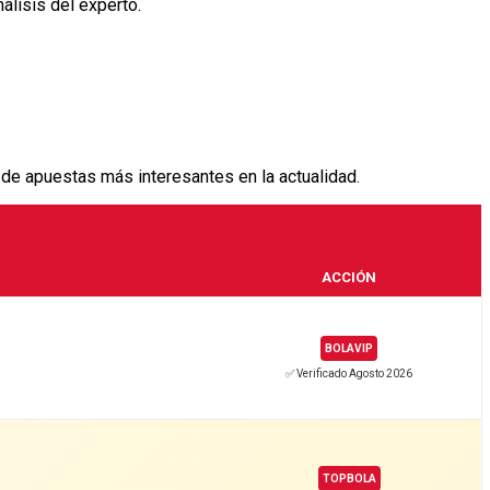
álisis del experto.
s de apuestas más interesantes en la actualidad.
ACCIÓN
BOLAVIP
✅ Verificado Agosto 2026
TOPBOLA