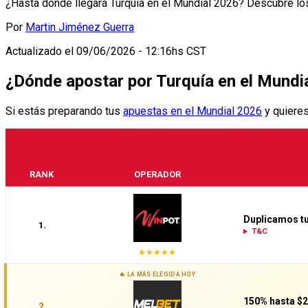
¿Hasta dónde llegará Turquía en el Mundial 2026? Descubre los 
Por
Martin Jiménez Guerra
Actualizado el
09/06/2026 - 12:16hs CST
¿Dónde apostar por Turquía en el Mundi
Si estás preparando tus
apuestas en el Mundial 2026
y quieres
RANK
OPERADOR
Duplicamos tu
1.
T&C
★★★★★
🔥 LA MÁS ELEGIDA HOY
150% hasta $
2.