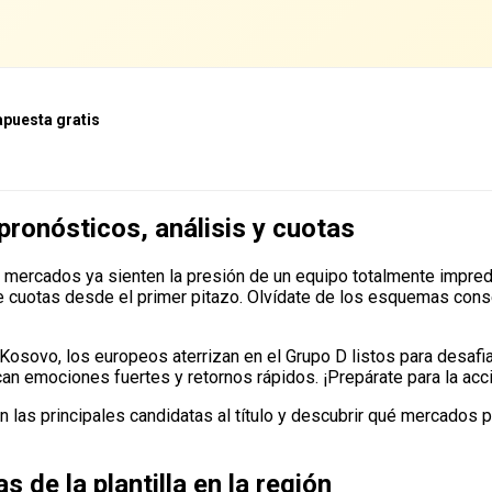
apuesta gratis
pronósticos, análisis y cuotas
s mercados ya sienten la presión de un equipo totalmente impred
e cuotas desde el primer pitazo. Olvídate de los esquemas conser
Kosovo, los europeos aterrizan en el Grupo D listos para desafia
an emociones fuertes y retornos rápidos. ¡Prepárate para la acc
on las principales candidatas al título y descubrir qué mercados
s de la plantilla en la región