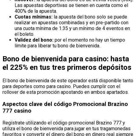
Las apuestas deportivas se tienen en cuenta como el
400% de la apuesta.
Cuotas mínimas:
la apuesta del bono solo se puede
realizar en apuestas combinadas y en pre-partido con
una cuota mínima de 1.35 y un mínimo de 4 eventos en
el boleto.
Validez del bono:
por el momento no hay un tiempo
límite para liberar tu bono de bienvenida.
Bono de bienvenida para casino: hasta
el 225% en tus tres primeros depósitos
El bono de bienvenida de este operador está disponible tanto
para deportes como para casino. Puedes cumplir con el
rollover de esta promoción apostando en ambos apartados.
Aspectos clave del código Promocional Brazino
777 casino
Regístrate utilizando el código promocional Brazino 777 y
utiliza el bono de bienvenida para jugar en tus tragamonedas
favoritos y convertir el dinero del bono en dinero real siempre