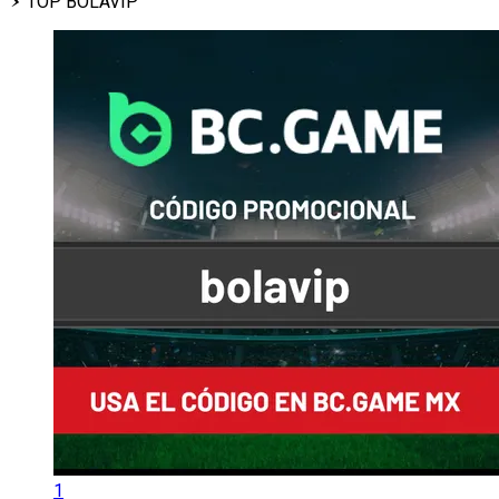
TOP BOLAVIP
1