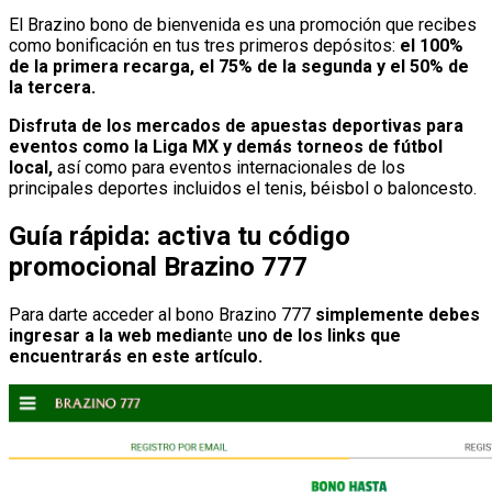
El Brazino bono de bienvenida es una promoción que recibes
como bonificación en tus tres primeros depósitos:
el 100%
de la primera recarga, el 75% de la segunda y el 50% de
la tercera.
Disfruta de los mercados de apuestas deportivas para
eventos como la Liga MX y demás torneos de fútbol
local,
así como para eventos internacionales de los
principales deportes incluidos el tenis, béisbol o baloncesto.
Guía rápida: activa tu código
promocional Brazino 777
Para darte acceder al bono Brazino 777
simplemente debes
ingresar a la web mediant
e
uno de los links que
encuentrarás en este artículo.