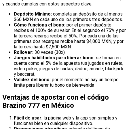
y cuando cumplas con estos aspectos clave:
Depósito Mínimo:
completa un depósito de al menos
$60 MXN en cada uno de los primeros tres depósitos.
Cómo funciona el bono:
por el primer depósito
recibes el 100% de su valor. En el segundo el 75% y por
la tercera recarga recibe el 50%. Por cada una de las
primeras dos recargas recibe hasta $4,000 MXN, y por
la tercera hasta $7,500 MXN.
Rollover:
30 veces (30x).
Juegos habilitados para liberar bono:
se toman en
cuenta como el 5% de la apuesta tus jugadas en ruleta,
video poker, juegos de cartas, dados, arcade, blackjack
y baccarat.
Validez del bono:
por el momento no hay un tiempo
límite para liberar tu bono de bienvenida
Ventajas de apostar con el código
Brazino 777 en México
Fácil de usar
: la página web y la app son simples y
funcionan bien en cualquier dispositivo.
Promociones atractivas
: además del bono de