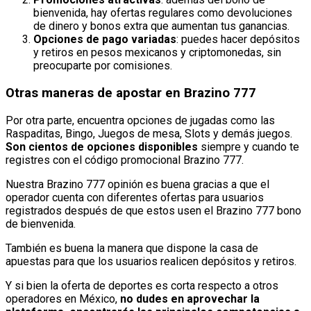
bienvenida, hay ofertas regulares como devoluciones
de dinero y bonos extra que aumentan tus ganancias.
Opciones de pago variadas
: puedes hacer depósitos
y retiros en pesos mexicanos y criptomonedas, sin
preocuparte por comisiones.
Otras maneras de apostar en Brazino 777
Por otra parte, encuentra opciones de jugadas como las
Raspaditas, Bingo, Juegos de mesa, Slots y demás juegos.
Son cientos de opciones disponibles
siempre y cuando te
registres con el código promocional Brazino 777.
Nuestra Brazino 777 opinión es buena gracias a que el
operador cuenta con diferentes ofertas para usuarios
registrados después de que estos usen el Brazino 777 bono
de bienvenida.
También es buena la manera que dispone la casa de
apuestas para que los usuarios realicen depósitos y retiros.
Y si bien la oferta de deportes es corta respecto a otros
operadores en México,
no dudes en aprovechar la