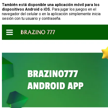
También está disponible una aplicación móvil para los
dispositivos Android o iOS.
Para jugar los juegos en el
navegador del celular o en la aplicación simplemente inicia
sesión con tu usuario y contraseña.