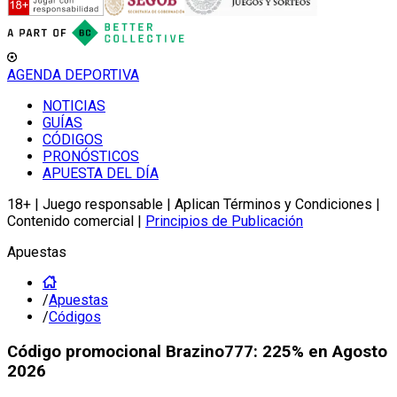
AGENDA DEPORTIVA
NOTICIAS
GUÍAS
CÓDIGOS
PRONÓSTICOS
APUESTA DEL DÍA
18+ | Juego responsable | Aplican Términos y Condiciones |
Contenido comercial |
Principios de Publicación
Apuestas
/
Apuestas
/
Códigos
Código promocional Brazino777: 225% en Agosto
2026