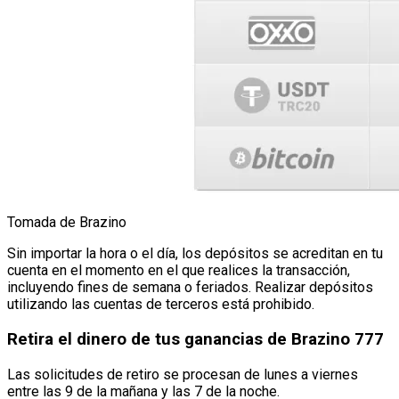
Tomada de Brazino
Sin importar la hora o el día, los depósitos se acreditan en tu
cuenta en el momento en el que realices la transacción,
incluyendo fines de semana o feriados. Realizar depósitos
utilizando las cuentas de terceros está prohibido.
Retira el dinero de tus ganancias de Brazino 777
Las solicitudes de retiro se procesan de lunes a viernes
entre las 9 de la mañana y las 7 de la noche.