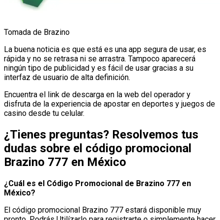
Tomada de Brazino
La buena noticia es que está es una app segura de usar, es
rápida y no se retrasa ni se arrastra. Tampoco aparecerá
ningún tipo de publicidad y es fácil de usar gracias a su
interfaz de usuario de alta definición.
Encuentra el link de descarga en la web del operador y
disfruta de la experiencia de apostar en deportes y juegos de
casino desde tu celular.
¿Tienes preguntas? Resolvemos tus
dudas sobre el código promocional
Brazino 777 en México
¿Cuál es el Código Promocional de Brazino 777 en
México?
El código promocional Brazino 777 estará disponible muy
pronto. Podrás Utilízarlo para registrarte o simplemente hacer