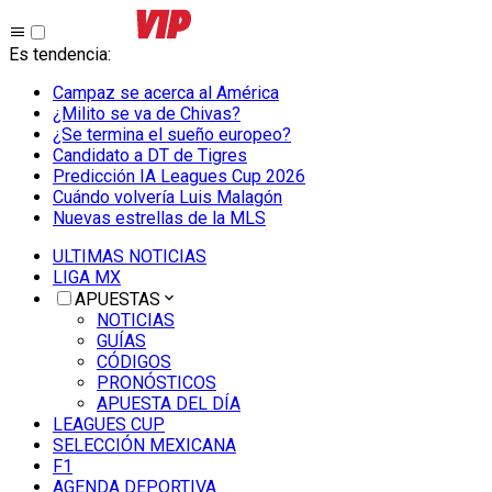
Es tendencia
:
Campaz se acerca al América
¿Milito se va de Chivas?
¿Se termina el sueño europeo?
Candidato a DT de Tigres
Predicción IA Leagues Cup 2026
Cuándo volvería Luis Malagón
Nuevas estrellas de la MLS
ULTIMAS NOTICIAS
LIGA MX
APUESTAS
NOTICIAS
GUÍAS
CÓDIGOS
PRONÓSTICOS
APUESTA DEL DÍA
LEAGUES CUP
SELECCIÓN MEXICANA
F1
AGENDA DEPORTIVA