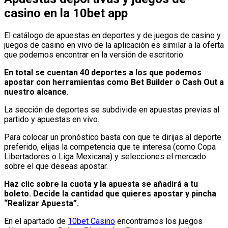
casino en la 10bet app
El catálogo de apuestas en deportes y de juegos de casino y
juegos de casino en vivo de la aplicación es similar a la oferta
que podemos encontrar en la versión de escritorio.
En total se cuentan 40 deportes a los que podemos
apostar con herramientas como Bet Builder o Cash Out a
nuestro alcance.
La sección de deportes se subdivide en apuestas previas al
partido y apuestas en vivo.
Para colocar un pronóstico basta con que te dirijas al deporte
preferido, elijas la competencia que te interesa (como Copa
Libertadores o Liga Mexicana) y selecciones el mercado
sobre el que deseas apostar.
Haz clic sobre la cuota y la apuesta se añadirá a tu
boleto. Decide la cantidad que quieres apostar y pincha
“Realizar Apuesta”.
En el apartado de
10bet Casino
encontramos los juegos