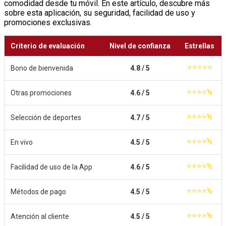
comodidad desde tu móvil. En este artículo, descubre más
sobre esta aplicación, su seguridad, facilidad de uso y
promociones exclusivas.
Criterio de evaluación
Nivel de confianza
Estrellas
⭐⭐⭐⭐⭐
Bono de bienvenida
4.8 / 5
⭐⭐⭐⭐½
Otras promociones
4.6 / 5
⭐⭐⭐⭐½
Selección de deportes
4.7 / 5
⭐⭐⭐⭐½
En vivo
4.5 / 5
⭐⭐⭐⭐½
Facilidad de uso de la App
4.6 / 5
⭐⭐⭐⭐½
Métodos de pago
4.5 / 5
⭐⭐⭐⭐½
Atención al cliente
4.5 / 5