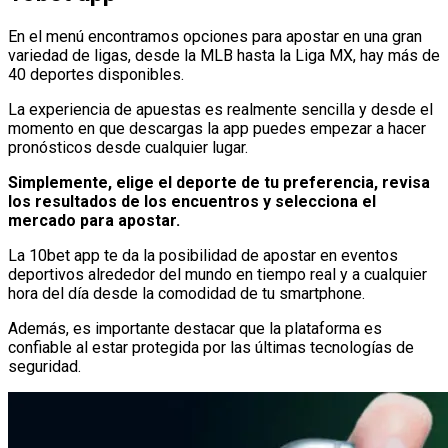
En el menú encontramos opciones para apostar en una gran
variedad de ligas, desde la MLB hasta la Liga MX, hay más de
40 deportes disponibles.
La experiencia de apuestas es realmente sencilla y desde el
momento en que descargas la app puedes empezar a hacer
pronósticos desde cualquier lugar.
Simplemente, elige el deporte de tu preferencia, revisa
los resultados de los encuentros y selecciona el
mercado para apostar.
La 10bet app te da la posibilidad de apostar en eventos
deportivos alrededor del mundo en tiempo real y a cualquier
hora del día desde la comodidad de tu smartphone.
Además, es importante destacar que la plataforma es
confiable al estar protegida por las últimas tecnologías de
seguridad.