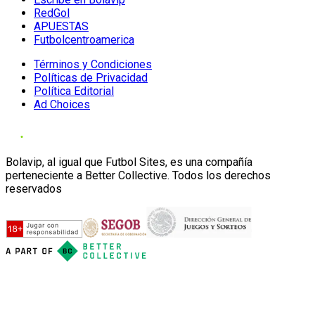
RedGol
APUESTAS
Futbolcentroamerica
Términos y Condiciones
Políticas de Privacidad
Política Editorial
Ad Choices
Bolavip, al igual que Futbol Sites, es una compañía
perteneciente a Better Collective. Todos los derechos
reservados