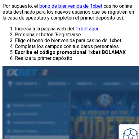
Por supuesto, el
bono de bienvenida de 1xbet
casino online
está destinado para los nuevos usuarios que se registren en
la casa de apuestas y completen el primer depósito así:
Ingresa a la página web del
1xbet aquí
Presiona el botón ‘Registrarse’
Elige el bono de bienvenida para casino de 1xbet
Completa los campos con tus datos personales
Escribe el código promocional 1xbet BOLAMAX
Realiza tu primer depósito