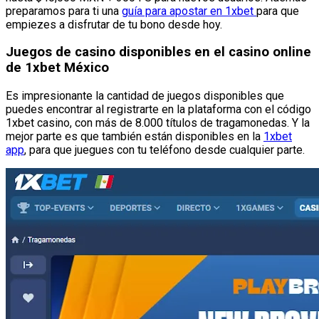
preparamos para ti una
guía para apostar en 1xbet
para que
empiezes a disfrutar de tu bono desde hoy.
Juegos de casino disponibles en el casino online
de 1xbet México
Es impresionante la cantidad de juegos disponibles que
puedes encontrar al registrarte en la plataforma con el código
1xbet casino, con más de 8.000 títulos de tragamonedas. Y la
mejor parte es que también están disponibles en la
1xbet
app
, para que juegues con tu teléfono desde cualquier parte.