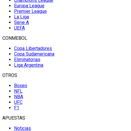
Champions League
Europa League
Premier League
La Liga
Serie A
UEFA
CONMEBOL
Copa Libertadores
Copa Sudamericana
Eliminatorias
Liga Argentina
OTROS
Boxeo
NFL
NBA
UFC
F1
APUESTAS
Noticias