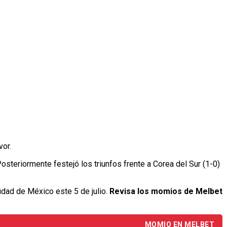
vor.
 Posteriormente festejó los triunfos frente a Corea del Sur (1-0)
iudad de México este 5 de julio.
Revisa los momios de Melbet
MOMIO EN MELBET