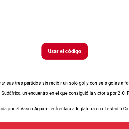
 sus tres partidos sin recibir un solo gol y con seis goles a fa
a Sudáfrica, un encuentro en el que consiguió la victoria por 2-0.
ida por el Vasco Aguirre, enfrentará a Inglaterra en el estadio C