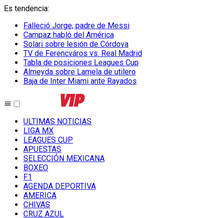
Es tendencia
:
Falleció Jorge, padre de Messi
Campaz habló del América
Solari sobre lesión de Córdova
TV de Ferencváros vs. Real Madrid
Tabla de posiciones Leagues Cup
Almeyda sobre Lamela de utilero
Baja de Inter Miami ante Rayados
ULTIMAS NOTICIAS
LIGA MX
LEAGUES CUP
APUESTAS
SELECCIÓN MEXICANA
BOXEO
F1
AGENDA DEPORTIVA
AMERICA
CHIVAS
CRUZ AZUL