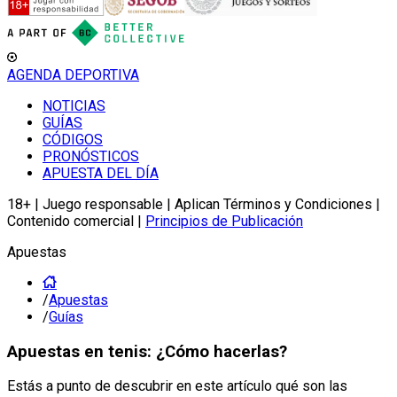
AGENDA DEPORTIVA
NOTICIAS
GUÍAS
CÓDIGOS
PRONÓSTICOS
APUESTA DEL DÍA
18+ | Juego responsable | Aplican Términos y Condiciones |
Contenido comercial |
Principios de Publicación
Apuestas
/
Apuestas
/
Guías
Apuestas en tenis: ¿Cómo hacerlas?
Estás a punto de descubrir en este artículo qué son las