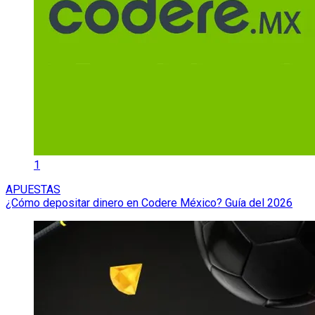
1
APUESTAS
¿Cómo depositar dinero en Codere México? Guía del 2026