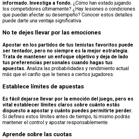
informado. Investiga a fondo.
¿Cómo han estado jugando
los competidores últimamente? ¿Hay lesiones o condiciones
que puedan afectar su desempeño? Conocer estos detalles
puede darte una ventaja significativa.
No te dejes llevar por las emociones
Apostar en los partidos de tus tenistas favoritos puede
ser tentador, pero no siempre es la mejor estrategia.
Trata de mantener un enfoque objetivo y deja de lado
tus preferencias personales cuando hagas tus
apuestas.
Analiza las probabilidades y rendimiento actual
más que el cariño que le tienes a ciertos jugadores.
Establece límites de apuestas
Es fácil dejarse llevar por la emoción del juego, pero es
vital establecer límites claros sobre cuánto estás
dispuesto a apostar y cuánto puedes permitirte perder.
Si defines estos límites antes de tiempo, tú mismo podrás
mantener el control y apostar responsablemente.
Aprende sobre las cuotas