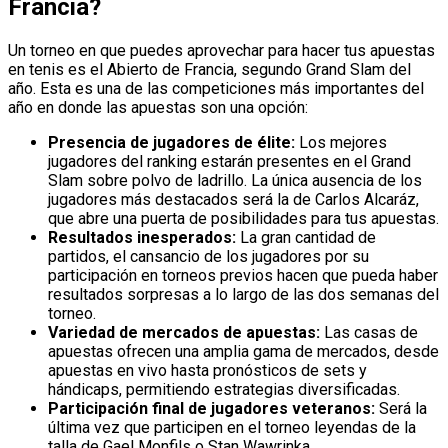
Francia?
Un torneo en que puedes aprovechar para hacer tus apuestas
en tenis es el Abierto de Francia, segundo Grand Slam del
año. Esta es una de las competiciones más importantes del
año en donde las apuestas son una opción:
Presencia de jugadores de élite:
Los mejores
jugadores del ranking estarán presentes en el Grand
Slam sobre polvo de ladrillo. La única ausencia de los
jugadores más destacados será la de Carlos Alcaráz,
que abre una puerta de posibilidades para tus apuestas.
Resultados inesperados:
La gran cantidad de
partidos, el cansancio de los jugadores por su
participación en torneos previos hacen que pueda haber
resultados sorpresas a lo largo de las dos semanas del
torneo.
Variedad de mercados de apuestas:
Las casas de
apuestas ofrecen una amplia gama de mercados, desde
apuestas en vivo hasta pronósticos de sets y
hándicaps, permitiendo estrategias diversificadas.
Participación final de jugadores veteranos:
Será la
última vez que participen en el torneo leyendas de la
talla de Gael Monfils o Stan Wawrinka.