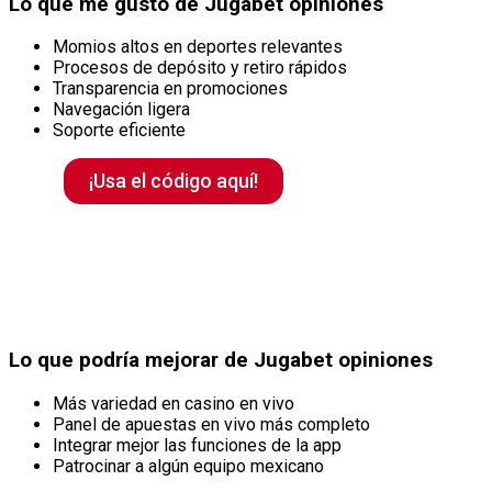
Lo que me gustó de Jugabet opiniones
Momios altos en deportes relevantes
Procesos de depósito y retiro rápidos
Transparencia en promociones
Navegación ligera
Soporte eficiente
Lo que podría mejorar de Jugabet opiniones
Más variedad en casino en vivo
Panel de apuestas en vivo más completo
Integrar mejor las funciones de la app
Patrocinar a algún equipo mexicano