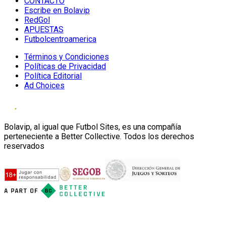
CONTACTO
Escribe en Bolavip
RedGol
APUESTAS
Futbolcentroamerica
Términos y Condiciones
Políticas de Privacidad
Política Editorial
Ad Choices
Bolavip, al igual que Futbol Sites, es una compañía
perteneciente a Better Collective. Todos los derechos
reservados