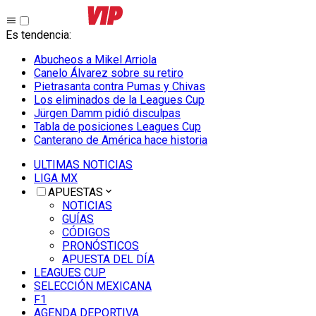
Es tendencia
:
Abucheos a Mikel Arriola
Canelo Álvarez sobre su retiro
Pietrasanta contra Pumas y Chivas
Los eliminados de la Leagues Cup
Jürgen Damm pidió disculpas
Tabla de posiciones Leagues Cup
Canterano de América hace historia
ULTIMAS NOTICIAS
LIGA MX
APUESTAS
NOTICIAS
GUÍAS
CÓDIGOS
PRONÓSTICOS
APUESTA DEL DÍA
LEAGUES CUP
SELECCIÓN MEXICANA
F1
AGENDA DEPORTIVA