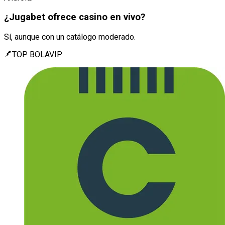
¿Jugabet ofrece casino en vivo?
Sí, aunque con un catálogo moderado.
TOP BOLAVIP