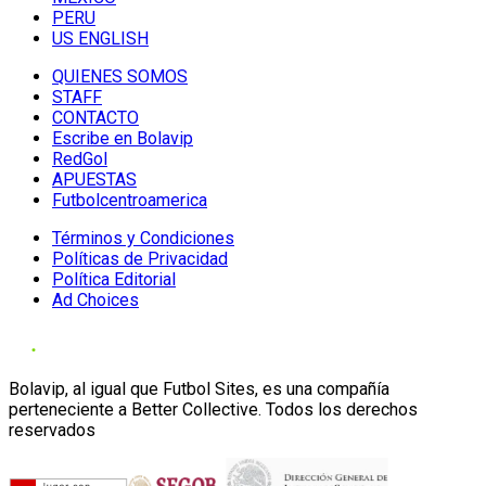
PERU
US ENGLISH
QUIENES SOMOS
STAFF
CONTACTO
Escribe en Bolavip
RedGol
APUESTAS
Futbolcentroamerica
Términos y Condiciones
Políticas de Privacidad
Política Editorial
Ad Choices
Bolavip, al igual que Futbol Sites, es una compañía
perteneciente a Better Collective. Todos los derechos
reservados