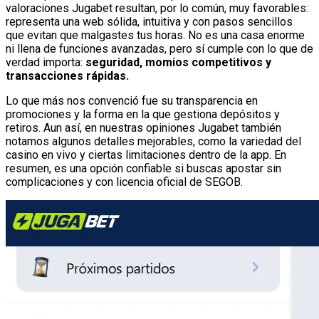
valoraciones Jugabet resultan, por lo común, muy favorables:
representa una web sólida, intuitiva y con pasos sencillos
que evitan que malgastes tus horas. No es una casa enorme
ni llena de funciones avanzadas, pero sí cumple con lo que de
verdad importa:
seguridad, momios competitivos y
transacciones rápidas.
Lo que más nos convenció fue su transparencia en
promociones y la forma en la que gestiona depósitos y
retiros. Aun así, en nuestras opiniones Jugabet también
notamos algunos detalles mejorables, como la variedad del
casino en vivo y ciertas limitaciones dentro de la app. En
resumen, es una opción confiable si buscas apostar sin
complicaciones y con licencia oficial de SEGOB.