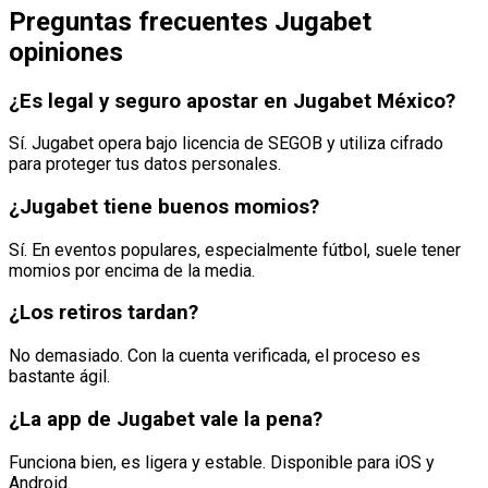
Preguntas frecuentes Jugabet
opiniones
¿Es legal y seguro apostar en Jugabet México?
Sí. Jugabet opera bajo licencia de SEGOB y utiliza cifrado
para proteger tus datos personales.
¿Jugabet tiene buenos momios?
Sí. En eventos populares, especialmente fútbol, suele tener
momios por encima de la media.
¿Los retiros tardan?
No demasiado. Con la cuenta verificada, el proceso es
bastante ágil.
¿La app de Jugabet vale la pena?
Funciona bien, es ligera y estable. Disponible para iOS y
Android.