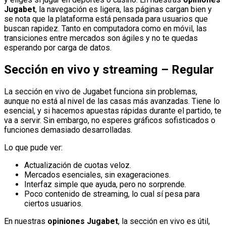
Jugabet
, la navegación es ligera, las páginas cargan bien y
se nota que la plataforma está pensada para usuarios que
buscan rapidez. Tanto en computadora como en móvil, las
transiciones entre mercados son ágiles y no te quedas
esperando por carga de datos.
Sección en vivo y streaming – Regular
La sección en vivo de Jugabet funciona sin problemas,
aunque no está al nivel de las casas más avanzadas. Tiene lo
esencial, y si hacemos apuestas rápidas durante el partido, te
va a servir. Sin embargo, no esperes gráficos sofisticados o
funciones demasiado desarrolladas.
Lo que pude ver:
Actualización de cuotas veloz.
Mercados esenciales, sin exageraciones.
Interfaz simple que ayuda, pero no sorprende.
Poco contenido de streaming, lo cual sí pesa para
ciertos usuarios.
En nuestras
opiniones Jugabet
, la sección en vivo es útil,