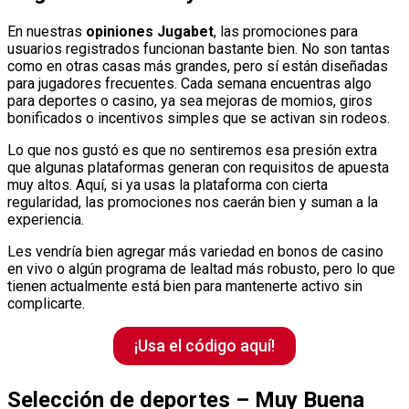
En nuestras
opiniones Jugabet
, las promociones para
usuarios registrados funcionan bastante bien. No son tantas
como en otras casas más grandes, pero sí están diseñadas
para jugadores frecuentes. Cada semana encuentras algo
para deportes o casino, ya sea mejoras de momios, giros
bonificados o incentivos simples que se activan sin rodeos.
Lo que nos gustó es que no sentiremos esa presión extra
que algunas plataformas generan con requisitos de apuesta
muy altos. Aquí, si ya usas la plataforma con cierta
regularidad, las promociones nos caerán bien y suman a la
experiencia.
Les vendría bien agregar más variedad en bonos de casino
en vivo o algún programa de lealtad más robusto, pero lo que
tienen actualmente está bien para mantenerte activo sin
complicarte.
Selección de deportes – Muy Buena