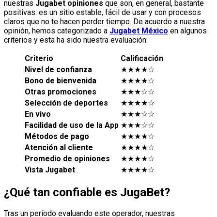
nuestras
Jugabet
opiniones
que son, en general, bastante
positivas: es un sitio estable, fácil de usar y con procesos
claros que no te hacen perder tiempo. De acuerdo a nuestra
opinión, hemos categorizado a
Jugabet México
en algunos
criterios y esta ha sido nuestra evaluación:
Criterio
Calificación
Nivel de confianza
★★★★☆
Bono de bienvenida
★★★★☆
Otras promociones
★★★☆☆
Selección de deportes
★★★★☆
En vivo
★★★☆☆
Facilidad de uso de la App
★★★☆☆
Métodos de pago
★★★★☆
Atención al cliente
★★★★☆
Promedio de opiniones
★★★★☆
Vista Jugabet
★★★★☆
¿Qué tan confiable es JugaBet?
Tras un período evaluando este operador, nuestras