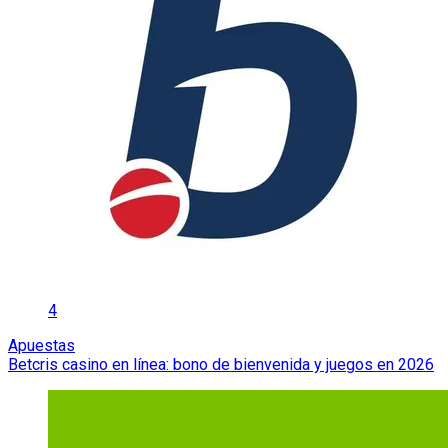
4
Apuestas
Betcris casino en línea: bono de bienvenida y juegos en 2026