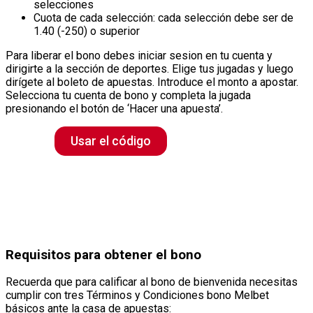
selecciones
Cuota de cada selección: cada selección debe ser de
1.40 (-250) o superior
Para liberar el bono debes iniciar sesion en tu cuenta y
dirigirte a la sección de deportes. Elige tus jugadas y luego
dirígete al boleto de apuestas. Introduce el monto a apostar.
Selecciona tu cuenta de bono y completa la jugada
presionando el botón de ‘Hacer una apuesta’.
Requisitos para obtener el bono
Recuerda que para calificar al bono de bienvenida necesitas
cumplir con tres Términos y Condiciones bono Melbet
básicos ante la casa de apuestas: