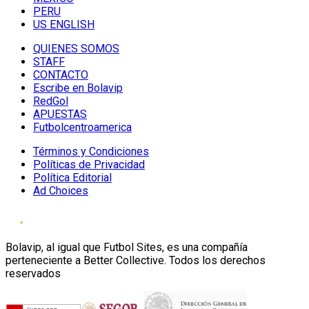
PERU
US ENGLISH
QUIENES SOMOS
STAFF
CONTACTO
Escribe en Bolavip
RedGol
APUESTAS
Futbolcentroamerica
Términos y Condiciones
Políticas de Privacidad
Política Editorial
Ad Choices
Bolavip, al igual que Futbol Sites, es una compañía
perteneciente a Better Collective. Todos los derechos
reservados