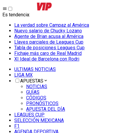
Es tendencia
:
La verdad sobre Campaz al América
Nuevo salario de Chucky Lozano
Agente de Brian acusa al América
Llaves parciales de Leagues Cup
Tabla de posiciones Leagues Cup
Fichaje más caro de Real Madrid
XI Ideal de Barcelona con Rodri
ULTIMAS NOTICIAS
LIGA MX
APUESTAS
NOTICIAS
GUÍAS
CÓDIGOS
PRONÓSTICOS
APUESTA DEL DÍA
LEAGUES CUP
SELECCIÓN MEXICANA
F1
AGENDA DEPORTIVA