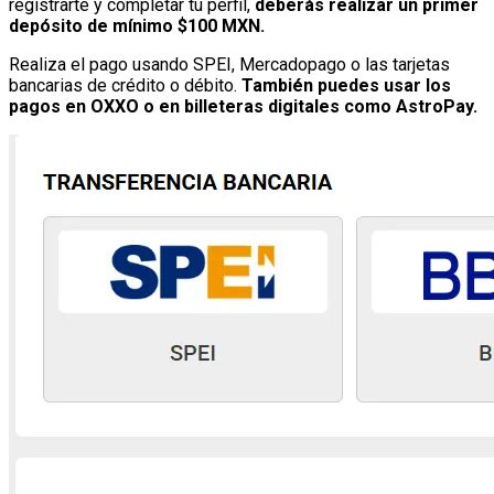
registrarte y completar tu perfil,
deberás realizar un primer
depósito de mínimo $100 MXN.
Realiza el pago usando SPEI, Mercadopago o las tarjetas
bancarias de crédito o débito.
También puedes usar los
pagos en OXXO o en billeteras digitales como AstroPay.