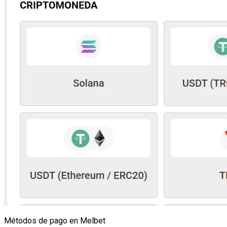
Métodos de pago en Melbet