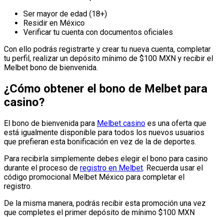
Ser mayor de edad (18+)
Residir en México
Verificar tu cuenta con documentos oficiales
Con ello podrás registrarte y crear tu nueva cuenta, completar
tu perfil, realizar un depósito mínimo de $100 MXN y recibir el
Melbet bono de bienvenida.
¿Cómo obtener el bono de Melbet para
casino?
El bono de bienvenida para
Melbet casino
es una oferta que
está igualmente disponible para todos los nuevos usuarios
que prefieran esta bonificación en vez de la de deportes.
Para recibirla simplemente debes elegir el bono para casino
durante el proceso de
registro en Melbet
. Recuerda usar el
código promocional Melbet México para completar el
registro.
De la misma manera, podrás recibir esta promoción una vez
que completes el primer depósito de mínimo $100 MXN