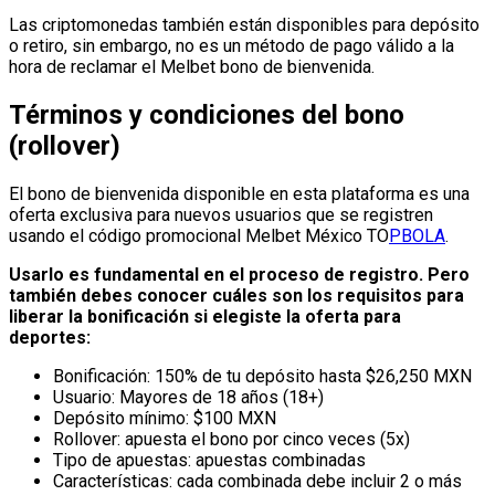
Las criptomonedas también están disponibles para depósito
o retiro, sin embargo, no es un método de pago válido a la
hora de reclamar el Melbet bono de bienvenida.
Términos y condiciones del bono
(rollover)
El bono de bienvenida disponible en esta plataforma es una
oferta exclusiva para nuevos usuarios que se registren
usando el código promocional Melbet México TO
PBOLA
.
Usarlo es fundamental en el proceso de registro. Pero
también debes conocer cuáles son los requisitos para
liberar la bonificación si elegiste la oferta para
deportes:
Bonificación: 150% de tu depósito hasta $26,250 MXN
Usuario: Mayores de 18 años (18+)
Depósito mínimo: $100 MXN
Rollover: apuesta el bono por cinco veces (5x)
Tipo de apuestas: apuestas combinadas
Características: cada combinada debe incluir 2 o más