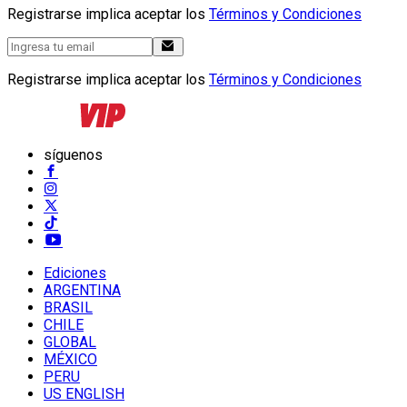
Registrarse implica aceptar los
Términos y Condiciones
Registrarse implica aceptar los
Términos y Condiciones
síguenos
Ediciones
ARGENTINA
BRASIL
CHILE
GLOBAL
MÉXICO
PERU
US ENGLISH