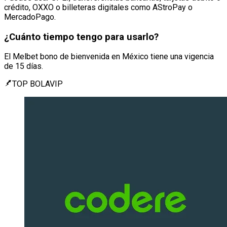
crédito, OXXO o billeteras digitales como AStroPay o
MercadoPago.
¿Cuánto tiempo tengo para usarlo?
El Melbet bono de bienvenida en México tiene una vigencia
de 15 días.
TOP BOLAVIP