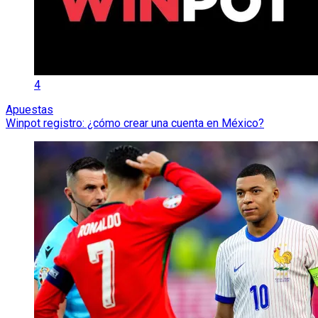
4
Apuestas
Winpot registro: ¿cómo crear una cuenta en México?