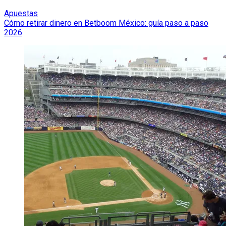
Apuestas
Cómo retirar dinero en Betboom México: guía paso a paso
2026