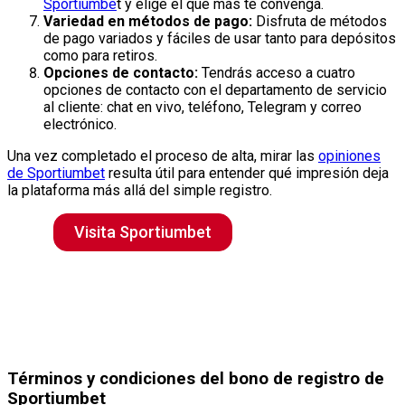
Sportiumbe
t y elige el que más te convenga.
Variedad en métodos de pago:
Disfruta de métodos
de pago variados y fáciles de usar tanto para depósitos
como para retiros.
Opciones de contacto:
Tendrás acceso a cuatro
opciones de contacto con el departamento de servicio
al cliente: chat en vivo, teléfono, Telegram y correo
electrónico.
Una vez completado el proceso de alta, mirar las
opiniones
de Sportiumbet
resulta útil para entender qué impresión deja
la plataforma más allá del simple registro.
Términos y condiciones del bono de registro de
Sportiumbet