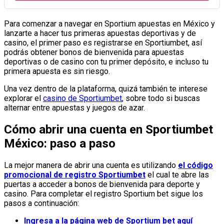
Para comenzar a navegar en Sportium apuestas en México y
lanzarte a hacer tus primeras apuestas deportivas y de
casino, el primer paso es registrarse en Sportiumbet, así
podrás obtener bonos de bienvenida para apuestas
deportivas o de casino con tu primer depósito, e incluso tu
primera apuesta es sin riesgo.
Una vez dentro de la plataforma, quizá también te interese
explorar el
casino de Sportiumbet
, sobre todo si buscas
alternar entre apuestas y juegos de azar.
Cómo abrir una cuenta en Sportiumbet
México: paso a paso
La mejor manera de abrir una cuenta es utilizando
el código
promocional de registro Sportiumbet
el cual te abre las
puertas a acceder a bonos de bienvenida para deporte y
casino. Para completar el registro Sportium bet sigue los
pasos a continuación:
Ingresa a la página web de Sportium bet aquí