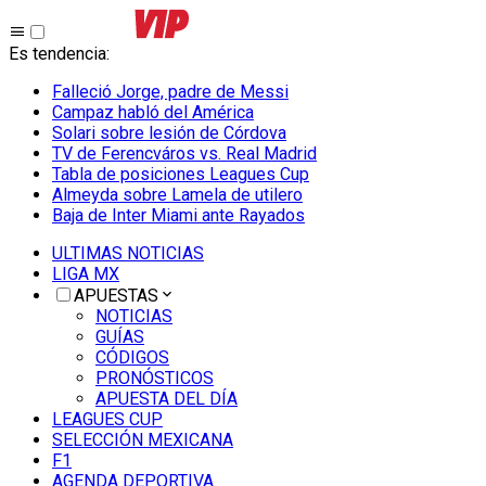
Es tendencia
:
Falleció Jorge, padre de Messi
Campaz habló del América
Solari sobre lesión de Córdova
TV de Ferencváros vs. Real Madrid
Tabla de posiciones Leagues Cup
Almeyda sobre Lamela de utilero
Baja de Inter Miami ante Rayados
ULTIMAS NOTICIAS
LIGA MX
APUESTAS
NOTICIAS
GUÍAS
CÓDIGOS
PRONÓSTICOS
APUESTA DEL DÍA
LEAGUES CUP
SELECCIÓN MEXICANA
F1
AGENDA DEPORTIVA