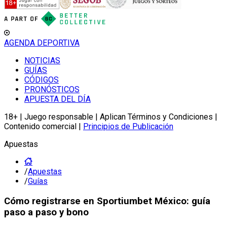
AGENDA DEPORTIVA
NOTICIAS
GUÍAS
CÓDIGOS
PRONÓSTICOS
APUESTA DEL DÍA
18+ | Juego responsable | Aplican Términos y Condiciones |
Contenido comercial |
Principios de Publicación
Apuestas
/
Apuestas
/
Guías
Cómo registrarse en Sportiumbet México: guía
paso a paso y bono