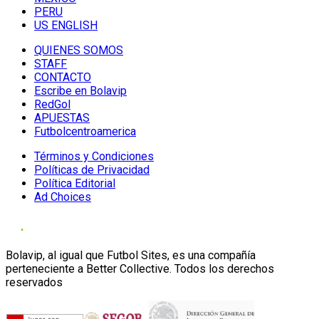
PERU
US ENGLISH
QUIENES SOMOS
STAFF
CONTACTO
Escribe en Bolavip
RedGol
APUESTAS
Futbolcentroamerica
Términos y Condiciones
Políticas de Privacidad
Política Editorial
Ad Choices
Bolavip, al igual que Futbol Sites, es una compañía
perteneciente a Better Collective. Todos los derechos
reservados