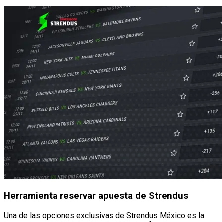
Herramienta reservar apuesta de Strendus
Una de las opciones exclusivas de Strendus México es la