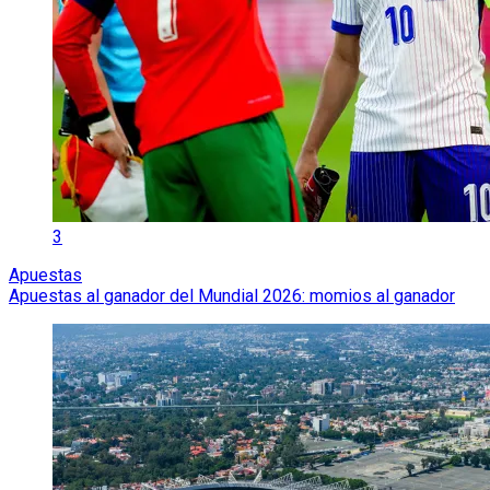
3
Apuestas
Apuestas al ganador del Mundial 2026: momios al ganador