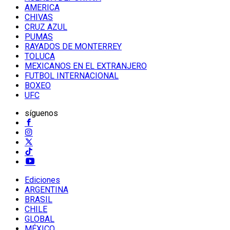
AMERICA
CHIVAS
CRUZ AZUL
PUMAS
RAYADOS DE MONTERREY
TOLUCA
MEXICANOS EN EL EXTRANJERO
FUTBOL INTERNACIONAL
BOXEO
UFC
síguenos
Ediciones
ARGENTINA
BRASIL
CHILE
GLOBAL
MÉXICO