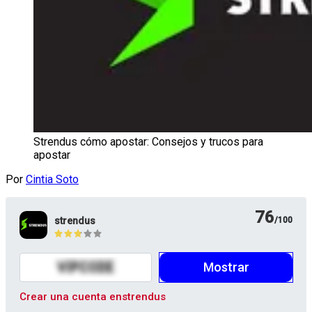
Strendus cómo apostar: Consejos y trucos para
apostar
Por
Cintia Soto