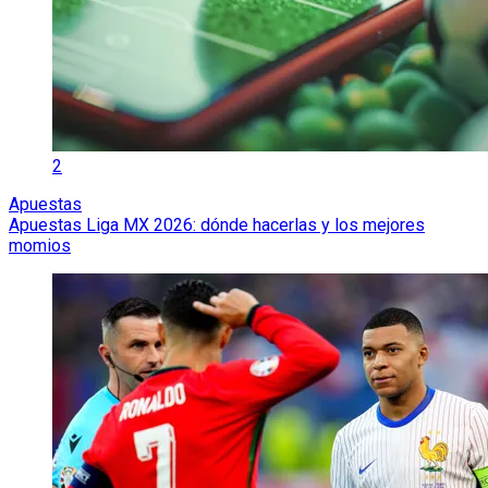
2
Apuestas
Apuestas Liga MX 2026: dónde hacerlas y los mejores
momios