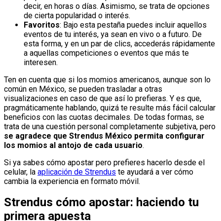
decir, en horas o días. Asimismo, se trata de opciones
de cierta popularidad o interés.
Favoritos
: Bajo esta pestaña puedes incluir aquellos
eventos de tu interés, ya sean en vivo o a futuro. De
esta forma, y en un par de clics, accederás rápidamente
a aquellas competiciones o eventos que más te
interesen.
Ten en cuenta que si los momios americanos, aunque son lo
común en México, se pueden trasladar a otras
visualizaciones en caso de que así lo prefieras. Y es que,
pragmáticamente hablando, quizá te resulte más fácil calcular
beneficios con las cuotas decimales. De todas formas, se
trata de una cuestión personal completamente subjetiva, pero
se agradece que Strendus México permita configurar
los momios al antojo de cada usuario
.
Si ya sabes cómo apostar pero prefieres hacerlo desde el
celular, la
aplicación de Strendus
te ayudará a ver cómo
cambia la experiencia en formato móvil.
Strendus cómo apostar: haciendo tu
primera apuesta