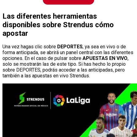
Las diferentes herramientas
disponibles sobre Strendus cómo
apostar
Una vez hagas clic sobre
DEPORTES
, ya sea en vivo o de
forma anticipada, se abrirá un panel central con las diferentes
opciones. En el caso de pulsar sobre
APUESTAS EN VIVO
,
solo se mostrarán las de este tipo. Si has hecho lo propio
sobre DEPORTES, podrás acceder a las anticipadas, pero
también a las apuestas en vivo Strendus.