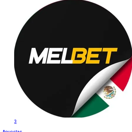
3
Apuestas