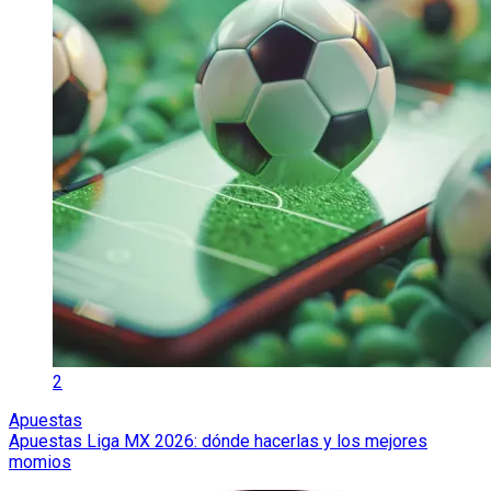
2
Apuestas
Apuestas Liga MX 2026: dónde hacerlas y los mejores
momios