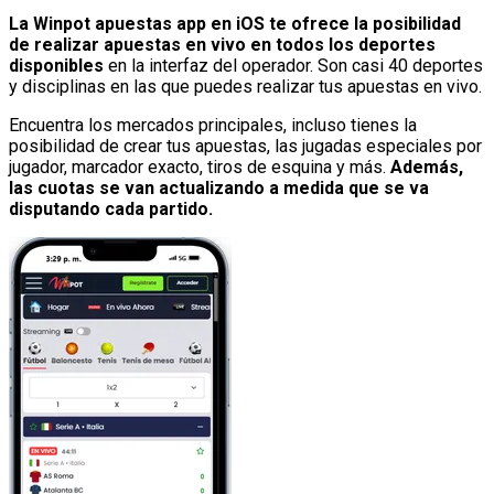
La Winpot apuestas app en iOS te ofrece la posibilidad
de realizar apuestas en vivo en todos los deportes
disponibles
en la interfaz del operador. Son casi 40 deportes
y disciplinas en las que puedes realizar tus apuestas en vivo.
Encuentra los mercados principales, incluso tienes la
posibilidad de crear tus apuestas, las jugadas especiales por
jugador, marcador exacto, tiros de esquina y más.
Además,
las cuotas se van actualizando a medida que se va
disputando cada partido.