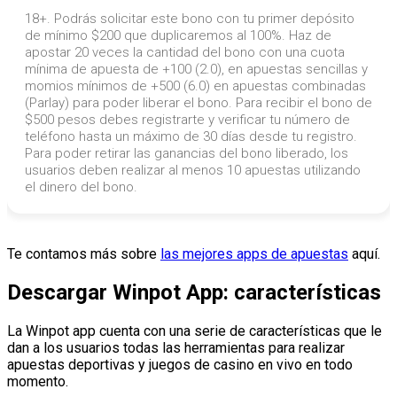
Te contamos más sobre
las mejores apps de apuestas
aquí.
Descargar Winpot App: características
La Winpot app cuenta con una serie de características que le
dan a los usuarios todas las herramientas para realizar
apuestas deportivas y juegos de casino en vivo en todo
momento.