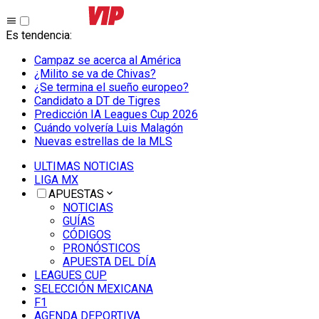
Es tendencia
:
Campaz se acerca al América
¿Milito se va de Chivas?
¿Se termina el sueño europeo?
Candidato a DT de Tigres
Predicción IA Leagues Cup 2026
Cuándo volvería Luis Malagón
Nuevas estrellas de la MLS
ULTIMAS NOTICIAS
LIGA MX
APUESTAS
NOTICIAS
GUÍAS
CÓDIGOS
PRONÓSTICOS
APUESTA DEL DÍA
LEAGUES CUP
SELECCIÓN MEXICANA
F1
AGENDA DEPORTIVA