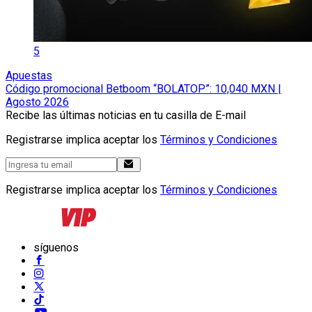
5
Apuestas
Código promocional Betboom “BOLATOP”: 10,040 MXN |
Agosto 2026
Recibe las últimas noticias en tu casilla de E-mail
Registrarse implica aceptar los
Términos y Condiciones
Registrarse implica aceptar los
Términos y Condiciones
síguenos