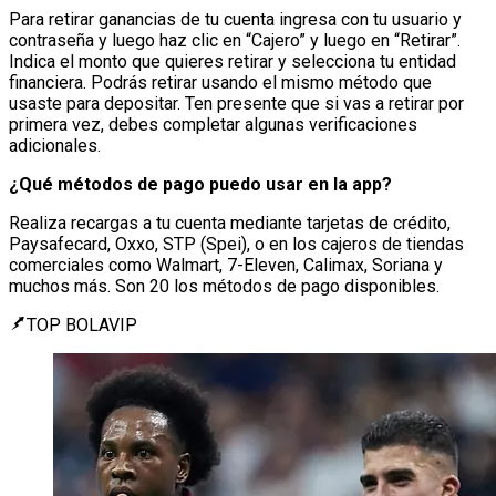
Para retirar ganancias de tu cuenta ingresa con tu usuario y
contraseña y luego haz clic en “Cajero” y luego en “Retirar”.
Indica el monto que quieres retirar y selecciona tu entidad
financiera. Podrás retirar usando el mismo método que
usaste para depositar. Ten presente que si vas a retirar por
primera vez, debes completar algunas verificaciones
adicionales.
¿Qué métodos de pago puedo usar en la app?
Realiza recargas a tu cuenta mediante tarjetas de crédito,
Paysafecard, Oxxo, STP (Spei), o en los cajeros de tiendas
comerciales como Walmart, 7-Eleven, Calimax, Soriana y
muchos más. Son 20 los métodos de pago disponibles.
TOP BOLAVIP