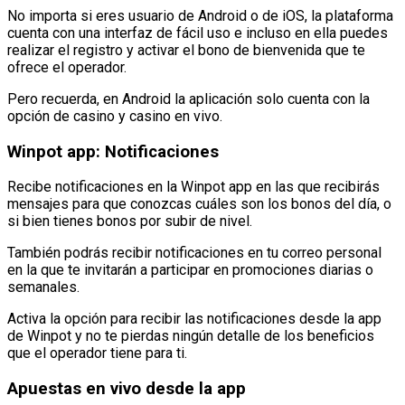
No importa si eres usuario de Android o de iOS, la plataforma
cuenta con una interfaz de fácil uso e incluso en ella puedes
realizar el registro y activar el bono de bienvenida que te
ofrece el operador.
Pero recuerda, en Android la aplicación solo cuenta con la
opción de casino y casino en vivo.
Winpot app: Notificaciones
Recibe notificaciones en la Winpot app en las que recibirás
mensajes para que conozcas cuáles son los bonos del día, o
si bien tienes bonos por subir de nivel.
También podrás recibir notificaciones en tu correo personal
en la que te invitarán a participar en promociones diarias o
semanales.
Activa la opción para recibir las notificaciones desde la app
de Winpot y no te pierdas ningún detalle de los beneficios
que el operador tiene para ti.
Apuestas en vivo desde la app