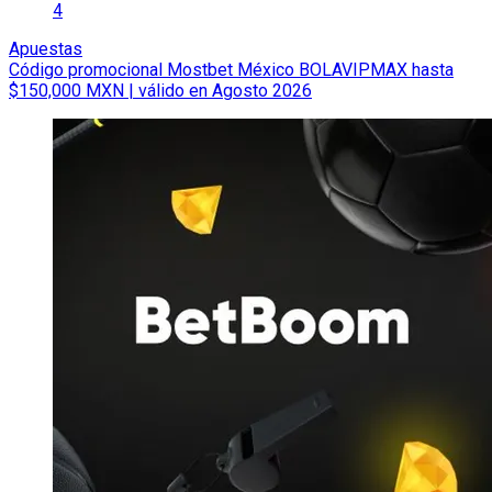
4
Apuestas
Código promocional Mostbet México BOLAVIPMAX hasta
$150,000 MXN | válido en Agosto 2026