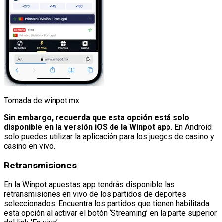
Tomada de winpot.mx
Sin embargo, recuerda que esta opción está solo
disponible en la versión iOS de la Winpot app.
En Android
solo puedes utilizar la aplicación para los juegos de casino y
casino en vivo.
Retransmisiones
En la Winpot apuestas app tendrás disponible las
retransmisiones en vivo de los partidos de deportes
seleccionados. Encuentra los partidos que tienen habilitada
esta opción al activar el botón ‘Streaming’ en la parte superior