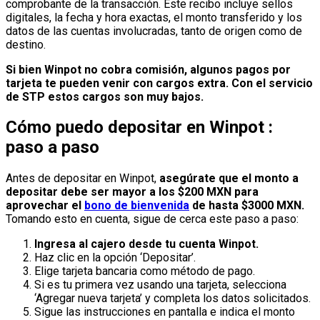
comprobante de la transacción. Este recibo incluye sellos
digitales, la fecha y hora exactas, el monto transferido y los
datos de las cuentas involucradas, tanto de origen como de
destino.
Si bien Winpot no cobra comisión, algunos pagos por
tarjeta te pueden venir con cargos extra. Con el servicio
de STP estos cargos son muy bajos.
Cómo puedo depositar en Winpot :
paso a paso
Antes de depositar en Winpot,
asegúrate que el monto a
depositar debe ser mayor a los $200 MXN para
aprovechar el
bono de bienvenida
de hasta $3000 MXN.
Tomando esto en cuenta, sigue de cerca este paso a paso:
Ingresa al cajero desde tu cuenta Winpot.
Haz clic en la opción ‘Depositar’.
Elige tarjeta bancaria como método de pago.
Si es tu primera vez usando una tarjeta, selecciona
‘Agregar nueva tarjeta’ y completa los datos solicitados.
Sigue las instrucciones en pantalla e indica el monto