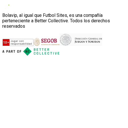
Bolavip, al igual que Futbol Sites, es una compañía
perteneciente a Better Collective. Todos los derechos
reservados