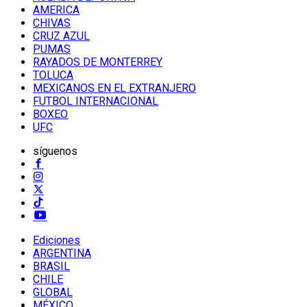
AMERICA
CHIVAS
CRUZ AZUL
PUMAS
RAYADOS DE MONTERREY
TOLUCA
MEXICANOS EN EL EXTRANJERO
FUTBOL INTERNACIONAL
BOXEO
UFC
síguenos
Ediciones
ARGENTINA
BRASIL
CHILE
GLOBAL
MÉXICO