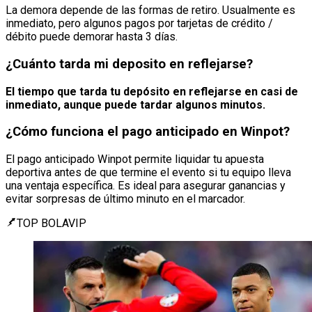
La demora depende de las formas de retiro. Usualmente es
inmediato, pero algunos pagos por tarjetas de crédito /
débito puede demorar hasta 3 días.
¿Cuánto tarda mi deposito en reflejarse?
El tiempo que tarda tu depósito en reflejarse en casi de
inmediato, aunque puede tardar algunos minutos.
¿Cómo funciona el pago anticipado en Winpot?
El pago anticipado Winpot permite liquidar tu apuesta
deportiva antes de que termine el evento si tu equipo lleva
una ventaja específica. Es ideal para asegurar ganancias y
evitar sorpresas de último minuto en el marcador.
TOP BOLAVIP