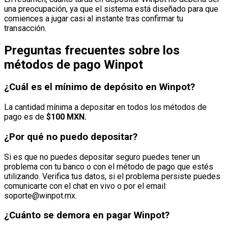
una preocupación, ya que el sistema está diseñado para que
comiences a jugar casi al instante tras confirmar tu
transacción.
Preguntas frecuentes sobre los
métodos de pago Winpot
¿Cuál es el mínimo de depósito en Winpot?
La cantidad mínima a depositar en todos los métodos de
pago es de
$100 MXN.
¿Por qué no puedo depositar?
Si es que no puedes depositar seguro puedes tener un
problema con tu banco o con el método de pago que estés
utilizando. Verifica tus datos, si el problema persiste puedes
comunicarte con el chat en vivo o por el email:
soporte@winpot.mx.
¿Cuánto se demora en pagar Winpot?