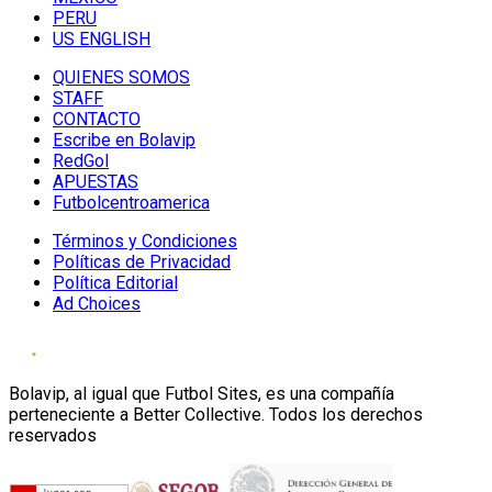
PERU
US ENGLISH
QUIENES SOMOS
STAFF
CONTACTO
Escribe en Bolavip
RedGol
APUESTAS
Futbolcentroamerica
Términos y Condiciones
Políticas de Privacidad
Política Editorial
Ad Choices
Bolavip, al igual que Futbol Sites, es una compañía
perteneciente a Better Collective. Todos los derechos
reservados