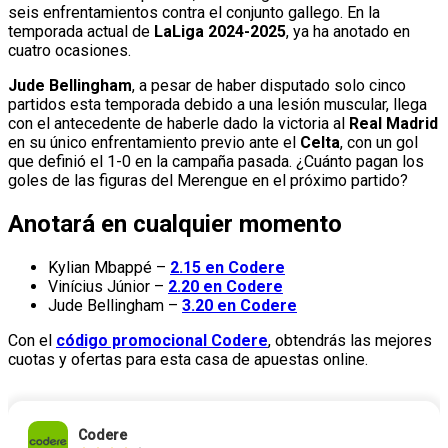
seis enfrentamientos contra el conjunto gallego. En la
temporada actual de
LaLiga 2024-2025
, ya ha anotado en
cuatro ocasiones.
Jude Bellingham
, a pesar de haber disputado solo cinco
partidos esta temporada debido a una lesión muscular, llega
con el antecedente de haberle dado la victoria al
Real Madrid
en su único enfrentamiento previo ante el
Celta
, con un gol
que definió el 1-0 en la campaña pasada. ¿Cuánto pagan los
goles de las figuras del Merengue en el próximo partido?
Anotará en cualquier momento
Kylian Mbappé –
2.15 en Codere
Vinícius Júnior –
2.20 en Codere
Jude Bellingham –
3.20 en Codere
Con el
código promocional Codere
, obtendrás las mejores
cuotas y ofertas para esta casa de apuestas online.