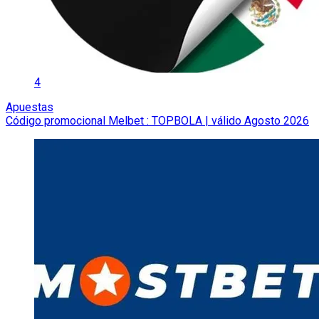
4
Apuestas
Código promocional Melbet : TOPBOLA | válido Agosto 2026