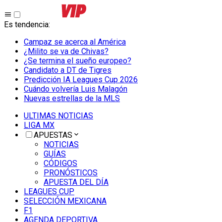
Es tendencia
:
Campaz se acerca al América
¿Milito se va de Chivas?
¿Se termina el sueño europeo?
Candidato a DT de Tigres
Predicción IA Leagues Cup 2026
Cuándo volvería Luis Malagón
Nuevas estrellas de la MLS
ULTIMAS NOTICIAS
LIGA MX
APUESTAS
NOTICIAS
GUÍAS
CÓDIGOS
PRONÓSTICOS
APUESTA DEL DÍA
LEAGUES CUP
SELECCIÓN MEXICANA
F1
AGENDA DEPORTIVA