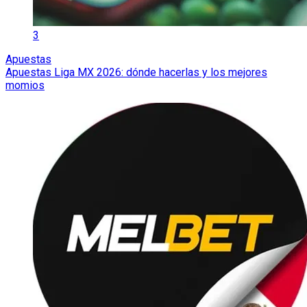
3
Apuestas
Apuestas Liga MX 2026: dónde hacerlas y los mejores
momios