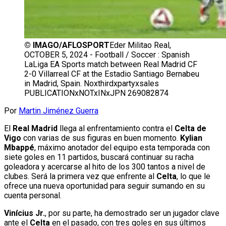
©
IMAGO/AFLOSPORT
Eder Militao Real,
OCTOBER 5, 2024 - Football / Soccer : Spanish
LaLiga EA Sports match between Real Madrid CF
2-0 Villarreal CF at the Estadio Santiago Bernabeu
in Madrid, Spain. Noxthirdxpartyxsales
PUBLICATIONxNOTxINxJPN 269082874
Por
Martin Jiménez Guerra
El
Real Madrid
llega al enfrentamiento contra el
Celta de
Vigo
con varias de sus figuras en buen momento.
Kylian
Mbappé
, máximo anotador del equipo esta temporada con
siete goles en 11 partidos, buscará continuar su racha
goleadora y acercarse al hito de los 300 tantos a nivel de
clubes. Será la primera vez que enfrente al
Celta
, lo que le
ofrece una nueva oportunidad para seguir sumando en su
cuenta personal.
Vinícius Jr.
, por su parte, ha demostrado ser un jugador clave
ante el
Celta
en el pasado, con tres goles en sus últimos