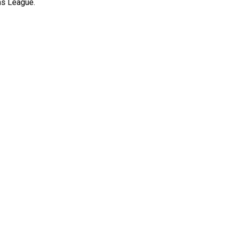
ns League.