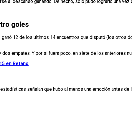
a irse al descanso ganando. De hecho, solo pudo lograrlo una vez
tro goles
a
ganó 12 de los últimos 14 encuentros que disputó (los otros do
 y dos empates. Y por si fuera poco, en siete de los anteriores n
.15 en Betano
s estadísticas señalan que hubo al menos una emoción antes de 