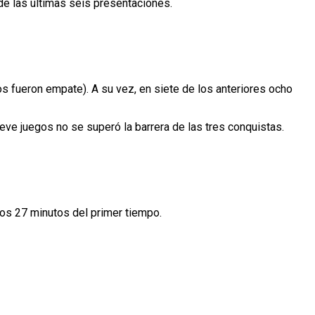
 de las últimas seis presentaciones.
s fueron empate). A su vez, en siete de los anteriores ocho
ueve juegos no se superó la barrera de las tres conquistas.
los 27 minutos del primer tiempo.