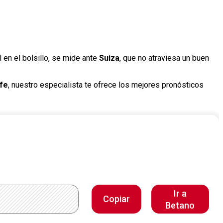
l en el bolsillo, se mide ante
Suiza
, que no atraviesa un buen
fe
, nuestro especialista te ofrece los mejores pronósticos