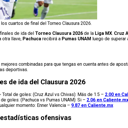
 los cuartos de final del Torneo Clausura 2026.
finales de ida del
Torneo Clausura 2026
de la
Liga MX
.
Cruz A
 otra llave,
Pachuca
recibirá a
Pumas UNAM
luego de superar a
 mejores combinadas para que tengas en cuenta antes de aposta
as deportivas.
es de ida del Clausura 2026
otal de goles: (Cruz Azul vs Chivas): Más de 1.5 –
2.00 en Ca
al de goles: (Pachuca vs Pumas UNAM): Si –
2.06 en Caliente.m
ualquier momento: Enner Valencia –
9.87 en Caliente.mx
estadísticas ofensivas