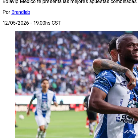
Bolavip México te presenta las mejores apuestas combinadas p
Por
Brandlab
12/05/2026 - 19:00hs CST