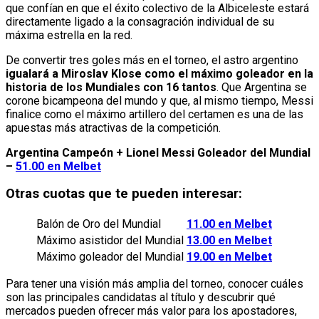
que confían en que el éxito colectivo de la Albiceleste estará
directamente ligado a la consagración individual de su
máxima estrella en la red.
De convertir tres goles más en el torneo, el astro argentino
igualará a Miroslav Klose como el máximo goleador en la
historia de los Mundiales con 16 tantos
. Que Argentina se
corone bicampeona del mundo y que, al mismo tiempo, Messi
finalice como el máximo artillero del certamen es una de las
apuestas más atractivas de la competición.
Argentina Campeón + Lionel Messi Goleador del Mundial
–
51.00 en
Melbet
Otras cuotas que te pueden interesar:
Balón de Oro del Mundial
11.00 en
Melbet
Máximo asistidor del Mundial
13.00 en
Melbet
Máximo goleador del Mundial
19.00 en Melbet
Para tener una visión más amplia del torneo, conocer cuáles
son las principales candidatas al título y descubrir qué
mercados pueden ofrecer más valor para los apostadores,