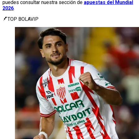
puedes consultar nuestra sección de
apuestas del Mundial
2026
.
TOP BOLAVIP