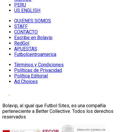
PERU
US ENGLISH
QUIENES SOMOS
STAFF
CONTACTO
Escribe en Bolavip
RedGol
APUESTAS
Futbolcentroamerica
Términos y Condiciones
Políticas de Privacidad
Política Editorial
Ad Choices
Bolavip, al igual que Futbol Sites, es una compañía
perteneciente a Better Collective. Todos los derechos
reservados