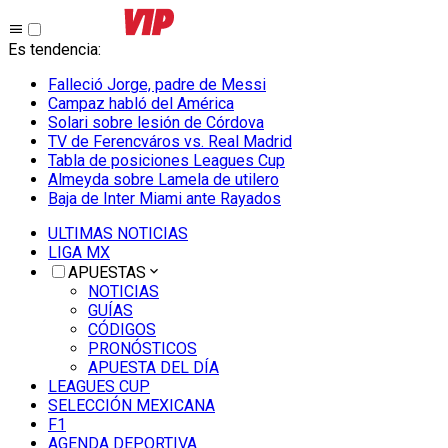
Es tendencia
:
Falleció Jorge, padre de Messi
Campaz habló del América
Solari sobre lesión de Córdova
TV de Ferencváros vs. Real Madrid
Tabla de posiciones Leagues Cup
Almeyda sobre Lamela de utilero
Baja de Inter Miami ante Rayados
ULTIMAS NOTICIAS
LIGA MX
APUESTAS
NOTICIAS
GUÍAS
CÓDIGOS
PRONÓSTICOS
APUESTA DEL DÍA
LEAGUES CUP
SELECCIÓN MEXICANA
F1
AGENDA DEPORTIVA