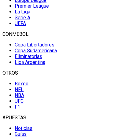
Europa League
Premier League
La Liga
Serie A
UEFA
CONMEBOL
Copa Libertadores
Copa Sudamericana
Eliminatorias
Liga Argentina
OTROS
Boxeo
NFL
NBA
UFC
F1
APUESTAS
Noticias
Guías