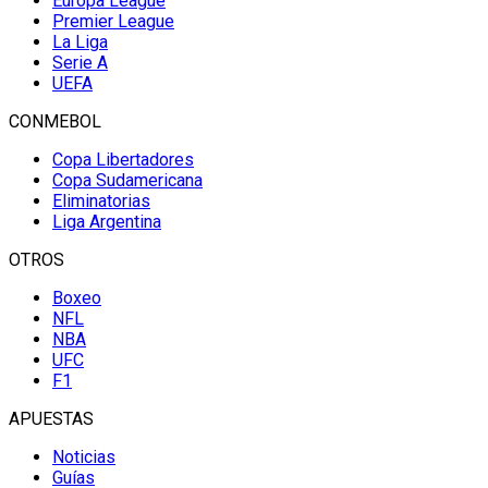
Europa League
Premier League
La Liga
Serie A
UEFA
CONMEBOL
Copa Libertadores
Copa Sudamericana
Eliminatorias
Liga Argentina
OTROS
Boxeo
NFL
NBA
UFC
F1
APUESTAS
Noticias
Guías