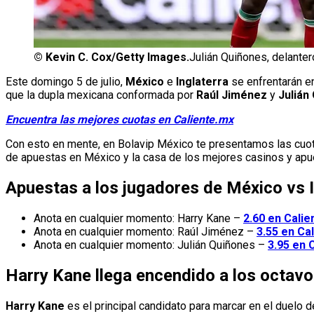
©
Kevin C. Cox/Getty Images.
Julián Quiñones, delanter
Este domingo 5 de julio,
México
e
Inglaterra
se enfrentarán en
que la dupla mexicana conformada por
Raúl Jiménez
y
Julián
Encuentra las mejores cuotas en Caliente.mx
Con esto en mente, en Bolavip México te presentamos las cuot
de apuestas en México y la casa de los mejores casinos y apu
Apuestas a los jugadores de México vs 
Anota en cualquier momento: Harry Kane –
2.60 en Calie
Anota en cualquier momento: Raúl Jiménez –
3.55 en Ca
Anota en cualquier momento: Julián Quiñones –
3.95 en 
Harry Kane llega encendido a los octavos
Harry Kane
es el principal candidato para marcar en el duelo d