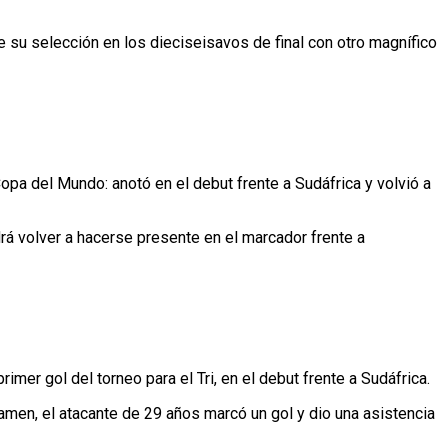
de su selección en los dieciseisavos de final con otro magnífico
Copa del Mundo: anotó en el debut frente a Sudáfrica y volvió a
rá volver a hacerse presente en el marcador frente a
er gol del torneo para el Tri, en el debut frente a Sudáfrica.
tamen, el atacante de 29 años marcó un gol y dio una asistencia