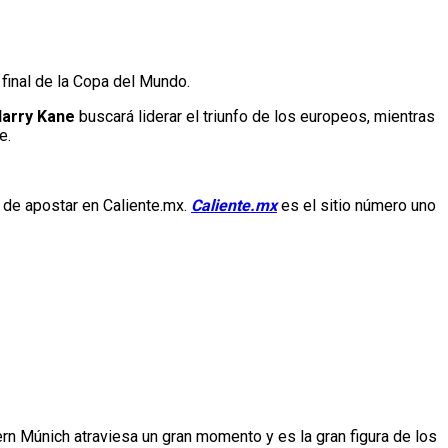
 final de la Copa del Mundo.
arry Kane
buscará liderar el triunfo de los europeos, mientras
e.
 de apostar en Caliente.mx.
Caliente.mx
es el sitio número uno
yern Múnich atraviesa un gran momento y es la gran figura de los