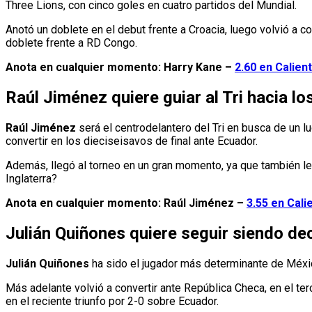
Three Lions, con cinco goles en cuatro partidos del Mundial.
Anotó un doblete en el debut frente a Croacia, luego volvió a co
doblete frente a RD Congo.
Anota en cualquier momento: Harry Kane –
2.60 en Calien
Raúl Jiménez quiere guiar al Tri hacia lo
Raúl Jiménez
será el centrodelantero del Tri en busca de un l
convertir en los dieciseisavos de final ante Ecuador.
Además, llegó al torneo en un gran momento, ya que también le 
Inglaterra?
Anota en cualquier momento: Raúl Jiménez –
3.55 en Cali
Julián Quiñones quiere seguir siendo de
Julián Quiñones
ha sido el jugador más determinante de México
Más adelante volvió a convertir ante República Checa, en el ter
en el reciente triunfo por 2-0 sobre Ecuador.