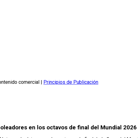
ontenido comercial |
Principios de Publicación
goleadores en los octavos de final del Mundial 2026