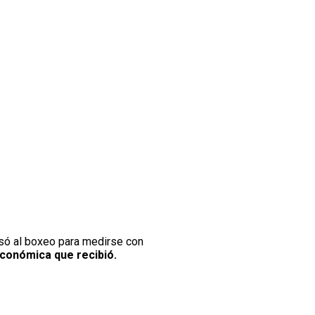
esó al boxeo para medirse con
económica que recibió.