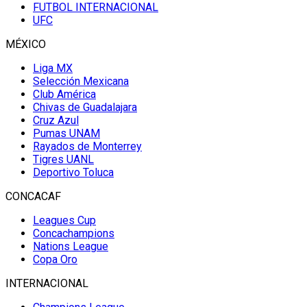
FUTBOL INTERNACIONAL
UFC
MÉXICO
Liga MX
Selección Mexicana
Club América
Chivas de Guadalajara
Cruz Azul
Pumas UNAM
Rayados de Monterrey
Tigres UANL
Deportivo Toluca
CONCACAF
Leagues Cup
Concachampions
Nations League
Copa Oro
INTERNACIONAL