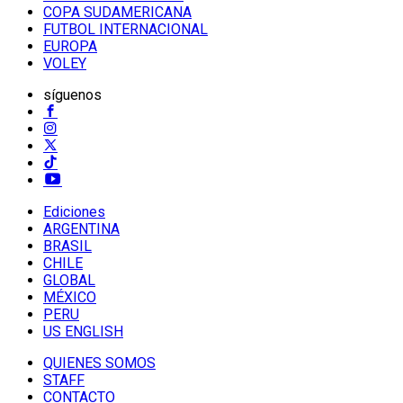
COPA SUDAMERICANA
FUTBOL INTERNACIONAL
EUROPA
VOLEY
síguenos
Ediciones
ARGENTINA
BRASIL
CHILE
GLOBAL
MÉXICO
PERU
US ENGLISH
QUIENES SOMOS
STAFF
CONTACTO