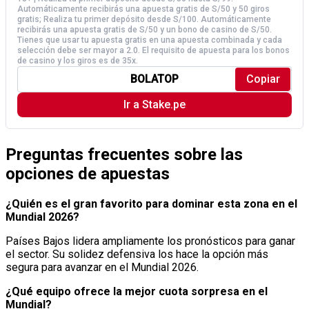
Preguntas frecuentes sobre las
opciones de apuestas
¿Quién es el gran favorito para dominar esta zona en el
Mundial 2026?
Países Bajos lidera ampliamente los pronósticos para ganar
el sector. Su solidez defensiva los hace la opción más
segura para avanzar en el Mundial 2026.
¿Qué equipo ofrece la mejor cuota sorpresa en el
Mundial?