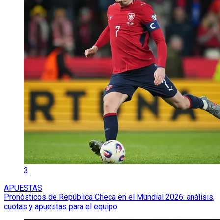
3
APUESTAS
Pronósticos de República Checa en el Mundial 2026: análisis,
cuotas y apuestas para el equipo