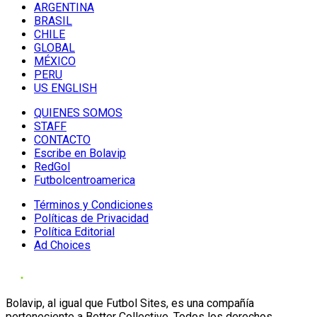
ARGENTINA
BRASIL
CHILE
GLOBAL
MÉXICO
PERU
US ENGLISH
QUIENES SOMOS
STAFF
CONTACTO
Escribe en Bolavip
RedGol
Futbolcentroamerica
Términos y Condiciones
Políticas de Privacidad
Política Editorial
Ad Choices
Bolavip, al igual que Futbol Sites, es una compañía
perteneciente a Better Collective. Todos los derechos