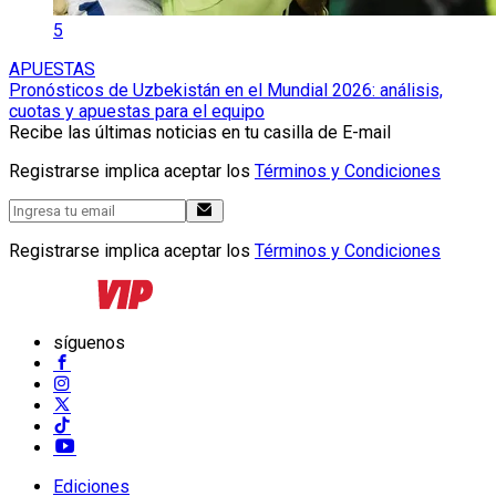
5
APUESTAS
Pronósticos de Uzbekistán en el Mundial 2026: análisis,
cuotas y apuestas para el equipo
Recibe las últimas noticias en tu casilla de E-mail
Registrarse implica aceptar los
Términos y Condiciones
Registrarse implica aceptar los
Términos y Condiciones
síguenos
Ediciones