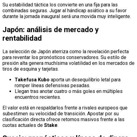
Su estabilidad táctica los convierte en una fija para las
combinadas seguras. Jugar al hándicap asiático a su favor
durante la jornada inaugural será una movida muy inteligente.
Japón: análisis de mercado y
rentabilidad
La selección de Japón aterriza como la revelación perfecta
para reventar los pronósticos conservadores. Su estilo de
presión alta genera muchísima volatilidad en los mercados de
tiros de esquina y tarjetas.
Takefusa Kubo
aporta un desequilibrio letal para
romper líneas defensivas pesadas.
Llegan tras anotar cuatro o más goles en múltiples
encuentros recientes.
El valor está en respaldarlos frente a rivales europeos que
subestimen su velocidad de transición. Apostar por su
clasificación directa ofrece retornos masivos frente a las
cuotas actuales de
Stake
.