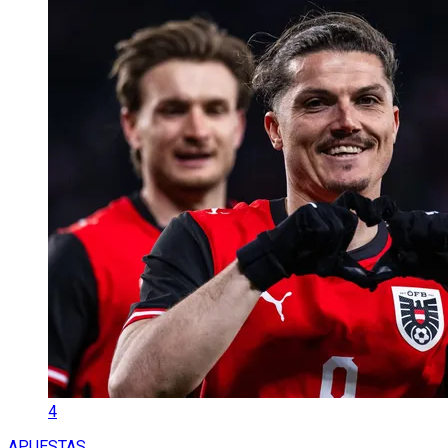
4
APUESTAS