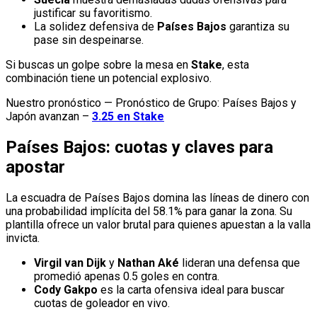
justificar su favoritismo.
La solidez defensiva de
Países Bajos
garantiza su
pase sin despeinarse.
Si buscas un golpe sobre la mesa en
Stake
, esta
combinación tiene un potencial explosivo.
Nuestro pronóstico — Pronóstico de Grupo: Países Bajos y
Japón avanzan –
3.25 en Stake
Países Bajos: cuotas y claves para
apostar
La escuadra de Países Bajos domina las líneas de dinero con
una probabilidad implícita del 58.1% para ganar la zona. Su
plantilla ofrece un valor brutal para quienes apuestan a la valla
invicta.
Virgil van Dijk
y
Nathan Aké
lideran una defensa que
promedió apenas 0.5 goles en contra.
Cody Gakpo
es la carta ofensiva ideal para buscar
cuotas de goleador en vivo.