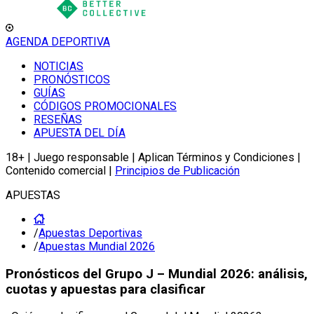
AGENDA DEPORTIVA
NOTICIAS
PRONÓSTICOS
GUÍAS
CÓDIGOS PROMOCIONALES
RESEÑAS
APUESTA DEL DÍA
18+ | Juego responsable | Aplican Términos y Condiciones |
Contenido comercial |
Principios de Publicación
APUESTAS
/
Apuestas Deportivas
/
Apuestas Mundial 2026
Pronósticos del Grupo J – Mundial 2026: análisis,
cuotas y apuestas para clasificar