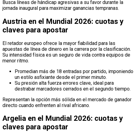
Busca líneas de hándicap agresivas a su favor durante la
jornada inaugural para maximizar ganancias tempranas.
Austria en el Mundial 2026: cuotas y
claves para apostar
El retador europeo ofrece la mayor fiabilidad para las
apuestas de línea de dinero en la carrera por la clasificación.
Su intensidad física es un seguro de vida contra equipos de
menor ritmo.
Promedian más de 18 entradas por partido, imponiendo
un estilo asfixiante desde el primer minuto.
Su presión alta fuerza errores clave, ideal para
destrabar marcadores cerrados en el segundo tiempo.
Representan la opción más sólida en el mercado de ganador
directo cuando enfrenten al rival africano.
Argelia en el Mundial 2026: cuotas y
claves para apostar