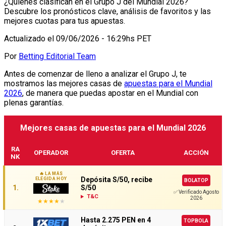
¿Quiénes clasifican en el Grupo J del Mundial 2026?
Descubre los pronósticos clave, análisis de favoritos y las
mejores cuotas para tus apuestas.
Actualizado el
09/06/2026 - 16:29hs PET
Por
Betting Editorial Team
Antes de comenzar de lleno a analizar el Grupo J, te
mostramos las mejores casas de
apuestas para el Mundial
2026
, de manera que puedas apostar en el Mundial con
plenas garantías.
Mejores casas de apuestas para el Mundial 2026
RA
OPERADOR
OFERTA
ACCIÓN
NK
🔥 LA MÁS
Depósita S/50, recibe
ELEGIDA HOY
BOLATOP
1.
S/50
✅ Verificado Agosto
T&C
2026
★★★★
★
Hasta 2.275 PEN en 4
TOPBOLA