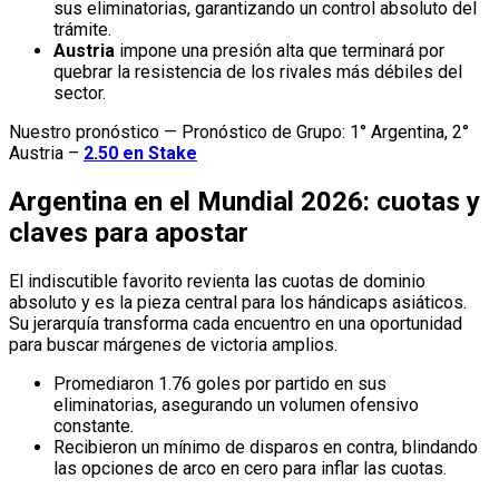
sus eliminatorias, garantizando un control absoluto del
trámite.
Austria
impone una presión alta que terminará por
quebrar la resistencia de los rivales más débiles del
sector.
Nuestro pronóstico — Pronóstico de Grupo: 1° Argentina, 2°
Austria –
2.50 en Stake
Argentina en el Mundial 2026: cuotas y
claves para apostar
El indiscutible favorito revienta las cuotas de dominio
absoluto y es la pieza central para los hándicaps asiáticos.
Su jerarquía transforma cada encuentro en una oportunidad
para buscar márgenes de victoria amplios.
Promediaron 1.76 goles por partido en sus
eliminatorias, asegurando un volumen ofensivo
constante.
Recibieron un mínimo de disparos en contra, blindando
las opciones de arco en cero para inflar las cuotas.