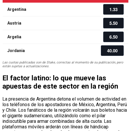
1.33
Argentina
5.50
Austria
6.50
Argelia
40.00
Jordania
Las cuotas publicadas son de Stake, correctas al momento de su publicación, pero
están sujetas a actualizaciones.
El factor latino: lo que mueve las
apuestas de este sector en la región
La presencia de Argentina detona el volumen de actividad en
los teléfonos de los apostadores de México, Argentina, Perú
y Chile. Los fanáticos de la región volcarán sus boletos hacia
el gigante sudamericano, utilizándolo como el pilar
indiscutible para armar combinadas de alta cuota. Las
plataformas móviles arderán con líneas de hándicap