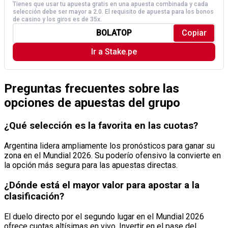
Preguntas frecuentes sobre las
opciones de apuestas del grupo
¿Qué selección es la favorita en las cuotas?
Argentina lidera ampliamente los pronósticos para ganar su
zona en el Mundial 2026. Su poderío ofensivo la convierte en
la opción más segura para las apuestas directas.
¿Dónde está el mayor valor para apostar a la
clasificación?
El duelo directo por el segundo lugar en el Mundial 2026
ofrece cuotas altísimas en vivo. Invertir en el pase del