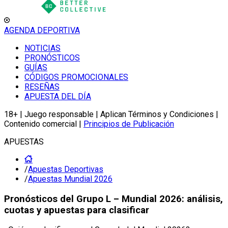
AGENDA DEPORTIVA
NOTICIAS
PRONÓSTICOS
GUÍAS
CÓDIGOS PROMOCIONALES
RESEÑAS
APUESTA DEL DÍA
18+ | Juego responsable | Aplican Términos y Condiciones |
Contenido comercial |
Principios de Publicación
APUESTAS
/
Apuestas Deportivas
/
Apuestas Mundial 2026
Pronósticos del Grupo L – Mundial 2026: análisis,
cuotas y apuestas para clasificar