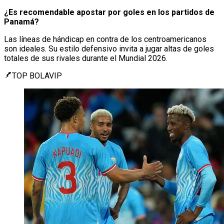
¿Es recomendable apostar por goles en los partidos de
Panamá?
Las líneas de hándicap en contra de los centroamericanos
son ideales. Su estilo defensivo invita a jugar altas de goles
totales de sus rivales durante el Mundial 2026.
TOP BOLAVIP