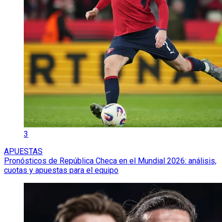
3
APUESTAS
Pronósticos de República Checa en el Mundial 2026: análisis,
cuotas y apuestas para el equipo