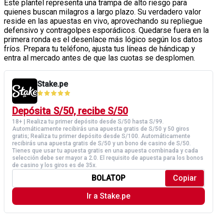
Este plantel representa una trampa de alto riesgo para
quienes buscan milagros a largo plazo. Su verdadero valor
reside en las apuestas en vivo, aprovechando su repliegue
defensivo y contragolpes esporádicos. Quedarse fuera en la
primera ronda es el desenlace más lógico según los datos
fríos. Prepara tu teléfono, ajusta tus líneas de hándicap y
entra al mercado antes de que las cuotas se desplomen.