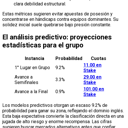
clara debilidad estructural.
Estas métricas sugieren evitar apuestas de posesión y
concentrarse en hándicaps contra equipos dominantes. Su
solidez inicial suele quebrarse bajo presión constante.
El análisis predictivo: proyecciones
estadísticas para el grupo
Instancia
Probabilidad
Cuotas
11.00 en
1° Lugar en Grupo
9.2%
Stake
Avance a
29.00 en
3.3%
Semifinales
Stake
101.00 en
Avance a la Final
0.9%
Stake
Los modelos predictivos otorgan un escaso 9.2% de
probabilidad para ganar su zona, reflejando el dominio inglés.
Esta baja expectativa convierte la clasificación directa en una
jugada de alto riesgo y enorme recompensa. Las cifras
sugieren buscar mercados alternativos antes que confiar