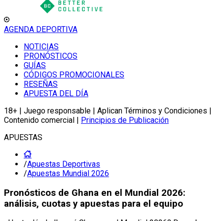
AGENDA DEPORTIVA
NOTICIAS
PRONÓSTICOS
GUÍAS
CÓDIGOS PROMOCIONALES
RESEÑAS
APUESTA DEL DÍA
18+ | Juego responsable | Aplican Términos y Condiciones |
Contenido comercial |
Principios de Publicación
APUESTAS
/
Apuestas Deportivas
/
Apuestas Mundial 2026
Pronósticos de Ghana en el Mundial 2026:
análisis, cuotas y apuestas para el equipo