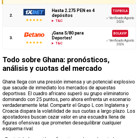
Hasta 2.275 PEN en 4
TOPBOLA
2.
depósitos
✅ Verificado Agosto
★★★★★
T&C
2026
¡Gana S/80 para
BOLAVIP
3.
Deportes!
✅ Verificado Agosto
★★★★★
T&C
2026
Todo sobre Ghana: pronósticos,
análisis y cuotas del mercado
Ghana llega con una presión inmensa y un potencial explosivo
que sacude de inmediato los mercados de apuestas
deportivas. El cuadro africano superó su grupo eliminatorio
dominando con 25 puntos, pero ahora enfrenta un escenario
verdaderamente letal. Compartir el Grupo L con Inglaterra y
Croacia dispara la volatilidad de sus cuotas a largo plazo. Los
apostadores buscan cazar valor en una escuadra llena de
figuras ofensivas que prometen desequilibrar cualquier
esquema rival.