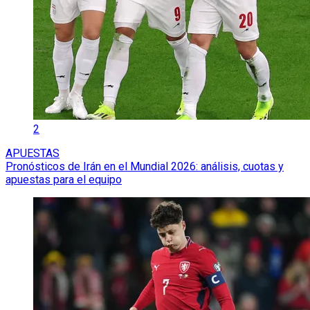
2
APUESTAS
Pronósticos de Irán en el Mundial 2026: análisis, cuotas y
apuestas para el equipo