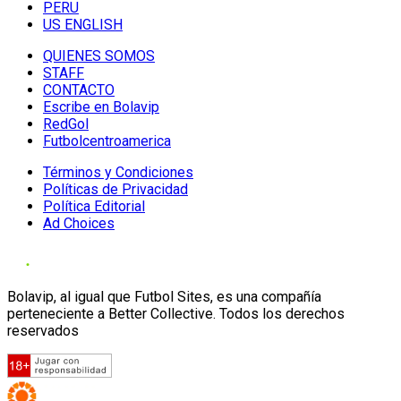
PERU
US ENGLISH
QUIENES SOMOS
STAFF
CONTACTO
Escribe en Bolavip
RedGol
Futbolcentroamerica
Términos y Condiciones
Políticas de Privacidad
Política Editorial
Ad Choices
Bolavip, al igual que Futbol Sites, es una compañía
perteneciente a Better Collective. Todos los derechos
reservados