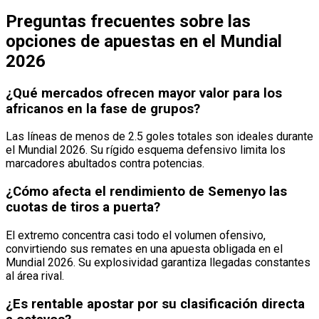
Preguntas frecuentes sobre las
opciones de apuestas en el Mundial
2026
¿Qué mercados ofrecen mayor valor para los
africanos en la fase de grupos?
Las líneas de menos de 2.5 goles totales son ideales durante
el Mundial 2026. Su rígido esquema defensivo limita los
marcadores abultados contra potencias.
¿Cómo afecta el rendimiento de Semenyo las
cuotas de tiros a puerta?
El extremo concentra casi todo el volumen ofensivo,
convirtiendo sus remates en una apuesta obligada en el
Mundial 2026. Su explosividad garantiza llegadas constantes
al área rival.
¿Es rentable apostar por su clasificación directa