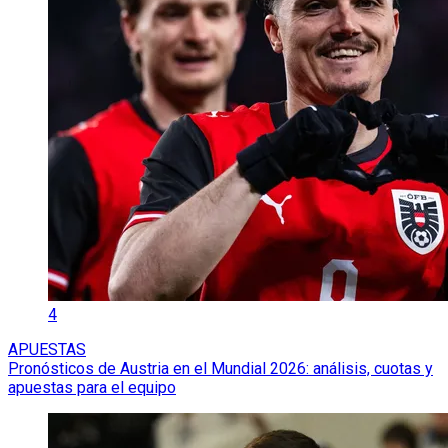
4
APUESTAS
Pronósticos de Austria en el Mundial 2026: análisis, cuotas y
apuestas para el equipo