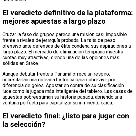
El veredicto definitivo de la plataforma:
mejores apuestas a largo plazo
Cruzar la fase de grupos parece una misión casi imposible
frente a rivales de jerarquía probada. La falta de peso
ofensivo ante defensas de élite condena sus aspiraciones a
largo plazo. El mercado de eliminación temprana muestra
cuotas muy atractivas, siendo una de las opciones más
sólidas en Stake.
Aunque debutar frente a Panamá ofrece un respiro,
necesitarían una goleada histórica para sobrevivir por
diferencia de goles. Apostar en contra de su clasificación
luce como la jugada más inteligente del tablero. Las casas de
apuestas sobreestiman su historia pasada, abriendo una
ventana perfecta para capitalizar su inminente caída.
El veredicto final: ¿listo para jugar con
la selección?