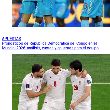
1
APUESTAS
Pronósticos de República Democrática del Congo en el
Mundial 2026: análisis, cuotas y apuestas para el equipo