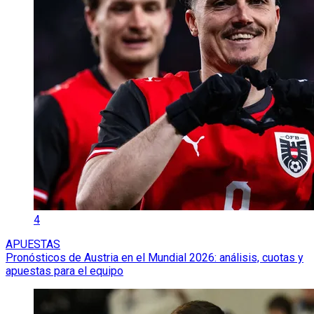
4
APUESTAS
Pronósticos de Austria en el Mundial 2026: análisis, cuotas y
apuestas para el equipo