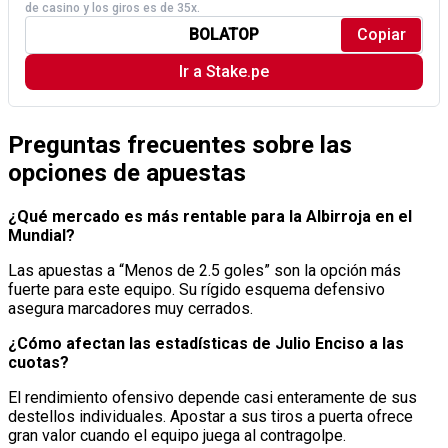
Preguntas frecuentes sobre las
opciones de apuestas
¿Qué mercado es más rentable para la Albirroja en el
Mundial?
Las apuestas a “Menos de 2.5 goles” son la opción más
fuerte para este equipo. Su rígido esquema defensivo
asegura marcadores muy cerrados.
¿Cómo afectan las estadísticas de Julio Enciso a las
cuotas?
El rendimiento ofensivo depende casi enteramente de sus
destellos individuales. Apostar a sus tiros a puerta ofrece
gran valor cuando el equipo juega al contragolpe.