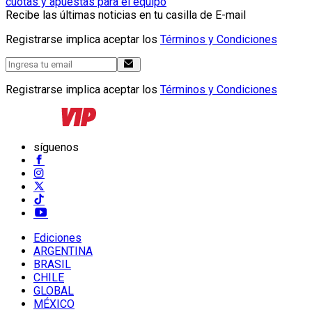
cuotas y apuestas para el equipo
Recibe las últimas noticias en tu casilla de E-mail
Registrarse implica aceptar los
Términos y Condiciones
Registrarse implica aceptar los
Términos y Condiciones
síguenos
Ediciones
ARGENTINA
BRASIL
CHILE
GLOBAL
MÉXICO