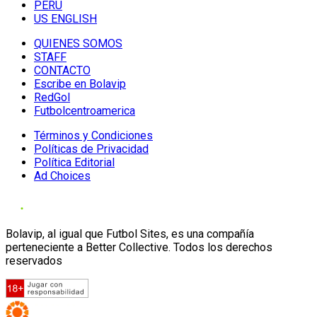
PERU
US ENGLISH
QUIENES SOMOS
STAFF
CONTACTO
Escribe en Bolavip
RedGol
Futbolcentroamerica
Términos y Condiciones
Políticas de Privacidad
Política Editorial
Ad Choices
Bolavip, al igual que Futbol Sites, es una compañía
perteneciente a Better Collective. Todos los derechos
reservados