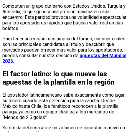
Comparten un grupo durísimo con Estados Unidos, Turquía y
Australia, lo que genera una presión máxima en cada
encuentro. Esta paridad provoca una volatilidad espectacular
para los apostadores rápidos que buscan valor real en sus
boletos.
Para tener una visión más amplia del torneo, conocer cuáles
son las principales candidatas al título y descubrir qué
mercados pueden ofrecer más valor para los apostadores,
puedes consultar nuestra sección de
apuestas del Mundial
2026
.
El factor latino: lo que mueve las
apuestas de la plantilla en la región
El apostador latinoamericano sabe exactamente cómo jugar
su dinero cuando esta selección pisa la cancha. Desde
México hasta Chile, los fanáticos reconocen a la plantilla
paraguaya como un equipo ideal para los mercados de
“Menos de 2.5 goles”.
Su sólida defensa atrae un volumen de apuestas masivo en