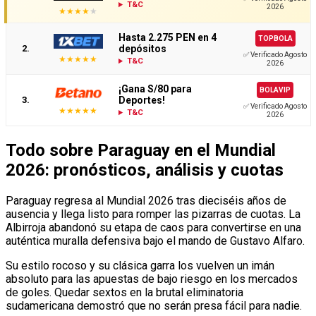
T&C
2026
★★★★
★
Hasta 2.275 PEN en 4
TOPBOLA
2.
depósitos
✅ Verificado Agosto
★★★★★
T&C
2026
¡Gana S/80 para
BOLAVIP
3.
Deportes!
✅ Verificado Agosto
★★★★★
T&C
2026
Todo sobre Paraguay en el Mundial
2026: pronósticos, análisis y cuotas
Paraguay regresa al Mundial 2026 tras dieciséis años de
ausencia y llega listo para romper las pizarras de cuotas. La
Albirroja abandonó su etapa de caos para convertirse en una
auténtica muralla defensiva bajo el mando de Gustavo Alfaro.
Su estilo rocoso y su clásica garra los vuelven un imán
absoluto para las apuestas de bajo riesgo en los mercados
de goles. Quedar sextos en la brutal eliminatoria
sudamericana demostró que no serán presa fácil para nadie.