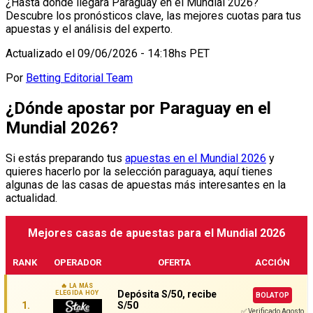
¿Hasta dónde llegará Paraguay en el Mundial 2026?
Descubre los pronósticos clave, las mejores cuotas para tus
apuestas y el análisis del experto.
Actualizado el
09/06/2026 - 14:18hs PET
Por
Betting Editorial Team
¿Dónde apostar por Paraguay en el
Mundial 2026?
Si estás preparando tus
apuestas en el Mundial 2026
y
quieres hacerlo por la selección paraguaya, aquí tienes
algunas de las casas de apuestas más interesantes en la
actualidad.
Mejores casas de apuestas para el Mundial 2026
RANK
OPERADOR
OFERTA
ACCIÓN
🔥 LA MÁS
Depósita S/50, recibe
ELEGIDA HOY
BOLATOP
1.
S/50
✅ Verificado Agosto