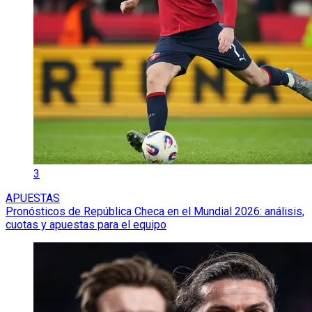
3
APUESTAS
Pronósticos de República Checa en el Mundial 2026: análisis,
cuotas y apuestas para el equipo