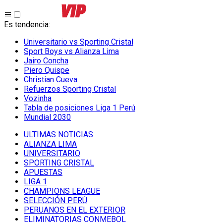
Es tendencia
:
Universitario vs Sporting Cristal
Sport Boys vs Alianza Lima
Jairo Concha
Piero Quispe
Christian Cueva
Refuerzos Sporting Cristal
Vozinha
Tabla de posiciones Liga 1 Perú
Mundial 2030
ULTIMAS NOTICIAS
ALIANZA LIMA
UNIVERSITARIO
SPORTING CRISTAL
APUESTAS
LIGA 1
CHAMPIONS LEAGUE
SELECCIÓN PERÚ
PERUANOS EN EL EXTERIOR
ELIMINATORIAS CONMEBOL