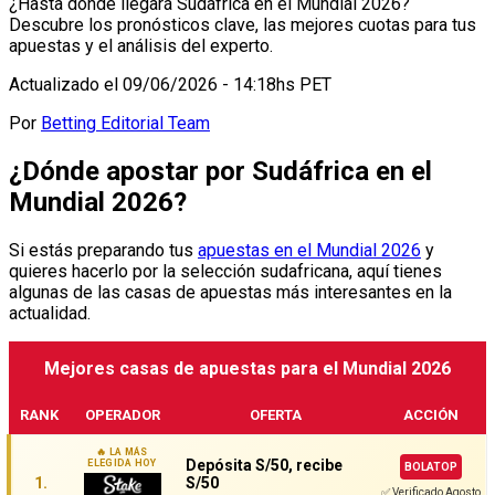
¿Hasta dónde llegará Sudáfrica en el Mundial 2026?
Descubre los pronósticos clave, las mejores cuotas para tus
apuestas y el análisis del experto.
Actualizado el
09/06/2026 - 14:18hs PET
Por
Betting Editorial Team
¿Dónde apostar por Sudáfrica en el
Mundial 2026?
Si estás preparando tus
apuestas en el Mundial 2026
y
quieres hacerlo por la selección sudafricana, aquí tienes
algunas de las casas de apuestas más interesantes en la
actualidad.
Mejores casas de apuestas para el Mundial 2026
RANK
OPERADOR
OFERTA
ACCIÓN
🔥 LA MÁS
Depósita S/50, recibe
ELEGIDA HOY
BOLATOP
1.
S/50
✅ Verificado Agosto