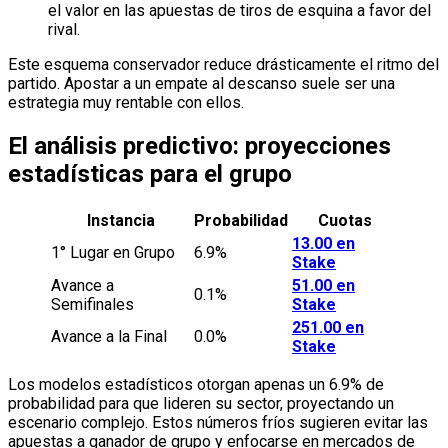
el valor en las apuestas de tiros de esquina a favor del
rival.
Este esquema conservador reduce drásticamente el ritmo del
partido. Apostar a un empate al descanso suele ser una
estrategia muy rentable con ellos.
El análisis predictivo: proyecciones
estadísticas para el grupo
Instancia
Probabilidad
Cuotas
13.00 en
1° Lugar en Grupo
6.9%
Stake
Avance a
51.00 en
0.1%
Semifinales
Stake
251.00 en
Avance a la Final
0.0%
Stake
Los modelos estadísticos otorgan apenas un 6.9% de
probabilidad para que lideren su sector, proyectando un
escenario complejo. Estos números fríos sugieren evitar las
apuestas a ganador de grupo y enfocarse en mercados de