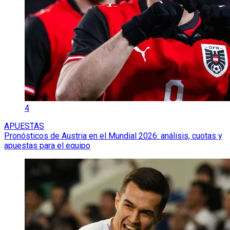
4
APUESTAS
Pronósticos de Austria en el Mundial 2026: análisis, cuotas y
apuestas para el equipo