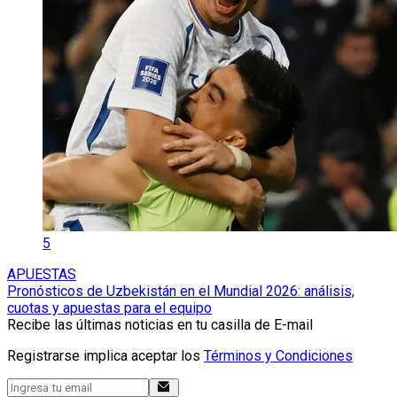
5
APUESTAS
Pronósticos de Uzbekistán en el Mundial 2026: análisis,
cuotas y apuestas para el equipo
Recibe las últimas noticias en tu casilla de E-mail
Registrarse implica aceptar los
Términos y Condiciones