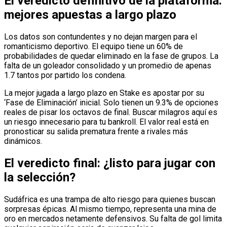
El veredicto definitivo de la plataforma:
mejores apuestas a largo plazo
Los datos son contundentes y no dejan margen para el
romanticismo deportivo. El equipo tiene un 60% de
probabilidades de quedar eliminado en la fase de grupos. La
falta de un goleador consolidado y un promedio de apenas
1.7 tantos por partido los condena.
La mejor jugada a largo plazo en Stake es apostar por su
‘Fase de Eliminación’ inicial. Solo tienen un 9.3% de opciones
reales de pisar los octavos de final. Buscar milagros aquí es
un riesgo innecesario para tu bankroll. El valor real está en
pronosticar su salida prematura frente a rivales más
dinámicos.
El veredicto final: ¿listo para jugar con
la selección?
Sudáfrica es una trampa de alto riesgo para quienes buscan
sorpresas épicas. Al mismo tiempo, representa una mina de
oro en mercados netamente defensivos. Su falta de gol limita