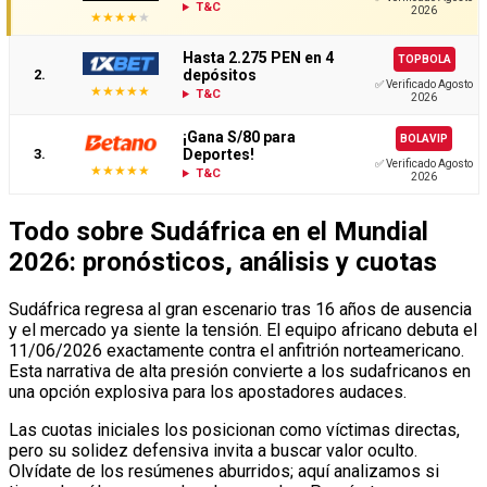
T&C
2026
★★★★
★
Hasta 2.275 PEN en 4
TOPBOLA
2.
depósitos
✅ Verificado Agosto
★★★★★
T&C
2026
¡Gana S/80 para
BOLAVIP
3.
Deportes!
✅ Verificado Agosto
★★★★★
T&C
2026
Todo sobre Sudáfrica en el Mundial
2026: pronósticos, análisis y cuotas
Sudáfrica regresa al gran escenario tras 16 años de ausencia
y el mercado ya siente la tensión. El equipo africano debuta el
11/06/2026 exactamente contra el anfitrión norteamericano.
Esta narrativa de alta presión convierte a los sudafricanos en
una opción explosiva para los apostadores audaces.
Las cuotas iniciales los posicionan como víctimas directas,
pero su solidez defensiva invita a buscar valor oculto.
Olvídate de los resúmenes aburridos; aquí analizamos si