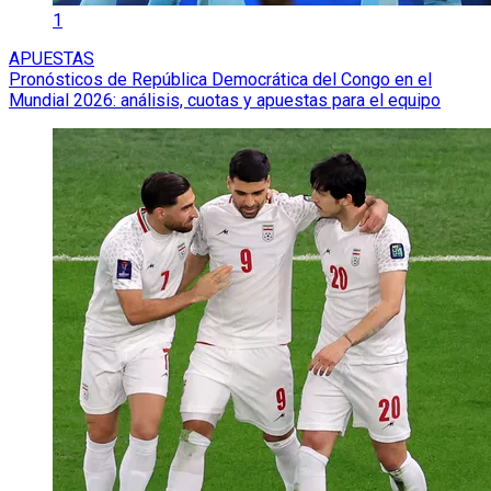
1
APUESTAS
Pronósticos de República Democrática del Congo en el
Mundial 2026: análisis, cuotas y apuestas para el equipo