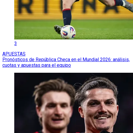
3
APUESTAS
Pronósticos de República Checa en el Mundial 2026: análisis,
cuotas y apuestas para el equipo