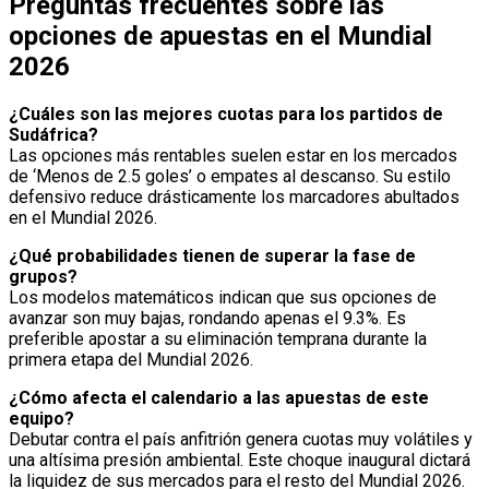
Preguntas frecuentes sobre las
opciones de apuestas en el Mundial
2026
¿Cuáles son las mejores cuotas para los partidos de
Sudáfrica?
Las opciones más rentables suelen estar en los mercados
de ‘Menos de 2.5 goles’ o empates al descanso. Su estilo
defensivo reduce drásticamente los marcadores abultados
en el Mundial 2026.
¿Qué probabilidades tienen de superar la fase de
grupos?
Los modelos matemáticos indican que sus opciones de
avanzar son muy bajas, rondando apenas el 9.3%. Es
preferible apostar a su eliminación temprana durante la
primera etapa del Mundial 2026.
¿Cómo afecta el calendario a las apuestas de este
equipo?
Debutar contra el país anfitrión genera cuotas muy volátiles y
una altísima presión ambiental. Este choque inaugural dictará
la liquidez de sus mercados para el resto del Mundial 2026.