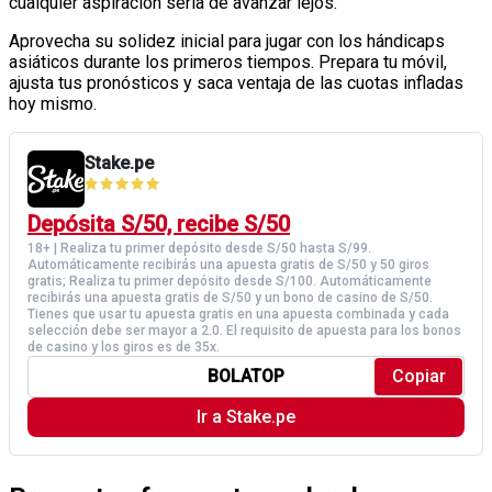
cualquier aspiración seria de avanzar lejos.
Aprovecha su solidez inicial para jugar con los hándicaps
asiáticos durante los primeros tiempos. Prepara tu móvil,
ajusta tus pronósticos y saca ventaja de las cuotas infladas
hoy mismo.