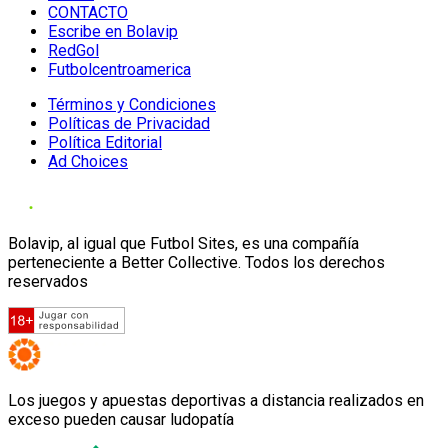
CONTACTO
Escribe en Bolavip
RedGol
Futbolcentroamerica
Términos y Condiciones
Políticas de Privacidad
Política Editorial
Ad Choices
Bolavip, al igual que Futbol Sites, es una compañía
perteneciente a Better Collective. Todos los derechos
reservados
Los juegos y apuestas deportivas a distancia realizados en
exceso pueden causar ludopatía