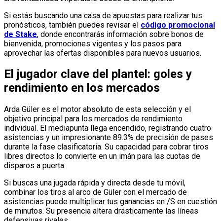
Si estás buscando una casa de apuestas para realizar tus
pronósticos, también puedes revisar el
código promocional
de Stake
, donde encontrarás información sobre bonos de
bienvenida, promociones vigentes y los pasos para
aprovechar las ofertas disponibles para nuevos usuarios.
El jugador clave del plantel: goles y
rendimiento en los mercados
Arda Güler es el motor absoluto de esta selección y el
objetivo principal para los mercados de rendimiento
individual. El mediapunta llega encendido, registrando cuatro
asistencias y un impresionante 89.3% de precisión de pases
durante la fase clasificatoria. Su capacidad para cobrar tiros
libres directos lo convierte en un imán para las cuotas de
disparos a puerta.
Si buscas una jugada rápida y directa desde tu móvil,
combinar los tiros al arco de Güler con el mercado de
asistencias puede multiplicar tus ganancias en /S en cuestión
de minutos. Su presencia altera drásticamente las líneas
defensivas rivales.