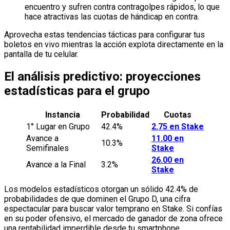
encuentro y sufren contra contragolpes rápidos, lo que
hace atractivas las cuotas de hándicap en contra.
Aprovecha estas tendencias tácticas para configurar tus
boletos en vivo mientras la acción explota directamente en la
pantalla de tu celular.
El análisis predictivo: proyecciones
estadísticas para el grupo
Instancia
Probabilidad
Cuotas
1° Lugar en Grupo
42.4%
2.75 en Stake
Avance a
11.00 en
10.3%
Semifinales
Stake
26.00 en
Avance a la Final
3.2%
Stake
Los modelos estadísticos otorgan un sólido 42.4% de
probabilidades de que dominen el Grupo D, una cifra
espectacular para buscar valor temprano en Stake. Si confías
en su poder ofensivo, el mercado de ganador de zona ofrece
una rentabilidad imperdible desde tu smartphone.