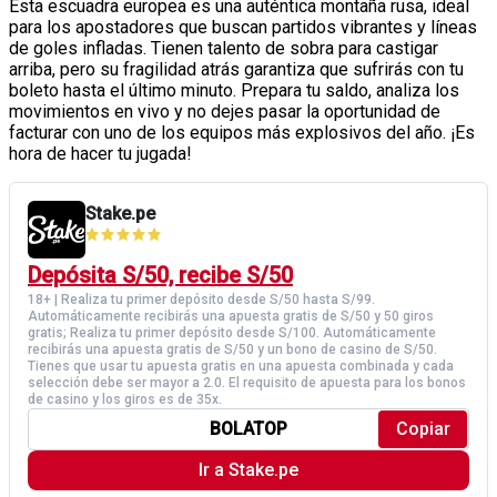
Esta escuadra europea es una auténtica montaña rusa, ideal
para los apostadores que buscan partidos vibrantes y líneas
de goles infladas. Tienen talento de sobra para castigar
arriba, pero su fragilidad atrás garantiza que sufrirás con tu
boleto hasta el último minuto. Prepara tu saldo, analiza los
movimientos en vivo y no dejes pasar la oportunidad de
facturar con uno de los equipos más explosivos del año. ¡Es
hora de hacer tu jugada!