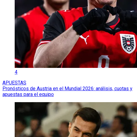
4
APUESTAS
Pronósticos de Austria en el Mundial 2026: análisis, cuotas y
apuestas para el equipo