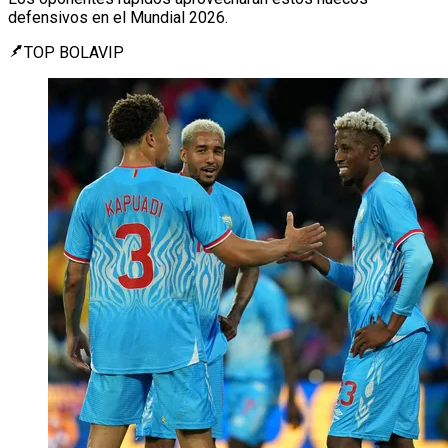
defensivos en el Mundial 2026.
TOP BOLAVIP