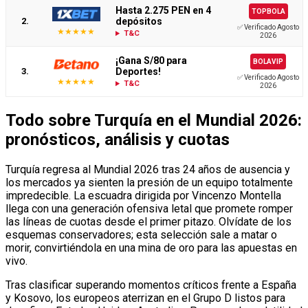
Hasta 2.275 PEN en 4
TOPBOLA
2.
depósitos
✅ Verificado Agosto
★★★★★
T&C
2026
¡Gana S/80 para
BOLAVIP
3.
Deportes!
✅ Verificado Agosto
★★★★★
T&C
2026
Todo sobre Turquía en el Mundial 2026:
pronósticos, análisis y cuotas
Turquía regresa al Mundial 2026 tras 24 años de ausencia y
los mercados ya sienten la presión de un equipo totalmente
impredecible. La escuadra dirigida por Vincenzo Montella
llega con una generación ofensiva letal que promete romper
las líneas de cuotas desde el primer pitazo. Olvídate de los
esquemas conservadores; esta selección sale a matar o
morir, convirtiéndola en una mina de oro para las apuestas en
vivo.
Tras clasificar superando momentos críticos frente a España
y Kosovo, los europeos aterrizan en el Grupo D listos para