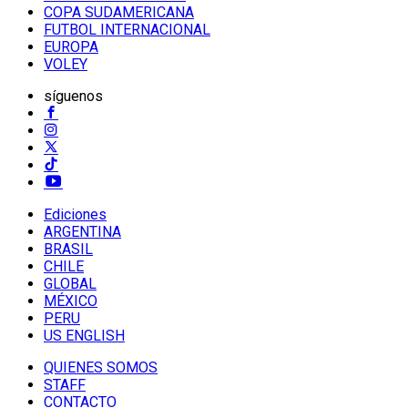
COPA SUDAMERICANA
FUTBOL INTERNACIONAL
EUROPA
VOLEY
síguenos
Ediciones
ARGENTINA
BRASIL
CHILE
GLOBAL
MÉXICO
PERU
US ENGLISH
QUIENES SOMOS
STAFF
CONTACTO