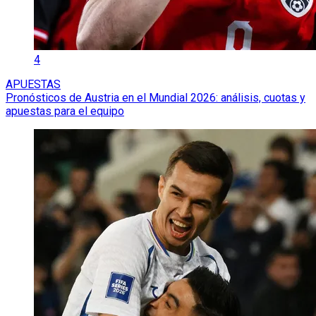
4
APUESTAS
Pronósticos de Austria en el Mundial 2026: análisis, cuotas y
apuestas para el equipo