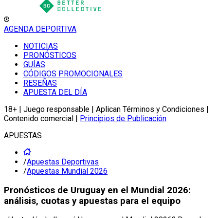
AGENDA DEPORTIVA
NOTICIAS
PRONÓSTICOS
GUÍAS
CÓDIGOS PROMOCIONALES
RESEÑAS
APUESTA DEL DÍA
18+ | Juego responsable | Aplican Términos y Condiciones |
Contenido comercial |
Principios de Publicación
APUESTAS
/
Apuestas Deportivas
/
Apuestas Mundial 2026
Pronósticos de Uruguay en el Mundial 2026:
análisis, cuotas y apuestas para el equipo