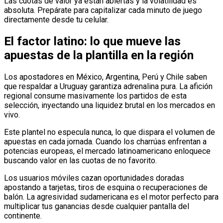
Las cuotas de valor ya están abiertas y la volatilidad es
absoluta. Prepárate para capitalizar cada minuto de juego
directamente desde tu celular.
El factor latino: lo que mueve las
apuestas de la plantilla en la región
Los apostadores en México, Argentina, Perú y Chile saben
que respaldar a Uruguay garantiza adrenalina pura. La afición
regional consume masivamente los partidos de esta
selección, inyectando una liquidez brutal en los mercados en
vivo.
Este plantel no especula nunca, lo que dispara el volumen de
apuestas en cada jornada. Cuando los charrúas enfrentan a
potencias europeas, el mercado latinoamericano enloquece
buscando valor en las cuotas de no favorito.
Los usuarios móviles cazan oportunidades doradas
apostando a tarjetas, tiros de esquina o recuperaciones de
balón. La agresividad sudamericana es el motor perfecto para
multiplicar tus ganancias desde cualquier pantalla del
continente.