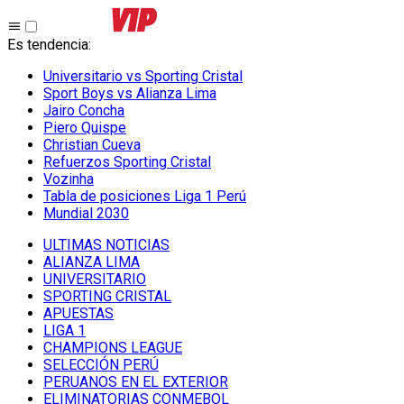
Es tendencia
:
Universitario vs Sporting Cristal
Sport Boys vs Alianza Lima
Jairo Concha
Piero Quispe
Christian Cueva
Refuerzos Sporting Cristal
Vozinha
Tabla de posiciones Liga 1 Perú
Mundial 2030
ULTIMAS NOTICIAS
ALIANZA LIMA
UNIVERSITARIO
SPORTING CRISTAL
APUESTAS
LIGA 1
CHAMPIONS LEAGUE
SELECCIÓN PERÚ
PERUANOS EN EL EXTERIOR
ELIMINATORIAS CONMEBOL