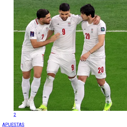
2
APUESTAS