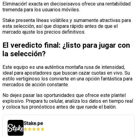
Eliminación’ exacta en dieciseisavos ofrece una rentabilidad
tremenda para los usuarios móviles.
Stake presenta líneas volátiles y sumamente atractivas para
esta selección, así que dispara rápido antes de que el
mercado ajuste los precios definitivos.
El veredicto final: ¿listo para jugar con
la selección?
Este equipo es una auténtica montaña rusa de intensidad,
ideal para apostadores que buscan cazar cuotas en vivo. Su
estilo vertiginoso los convierte en una opción fantástica para
mercados de acción constante.
No dejes pasar las oportunidades que ofrece este plantel
explosivo. Prepara tu celular, analiza los datos en tiempo real
y coloca tus pronósticos antes de que ruede el balón.