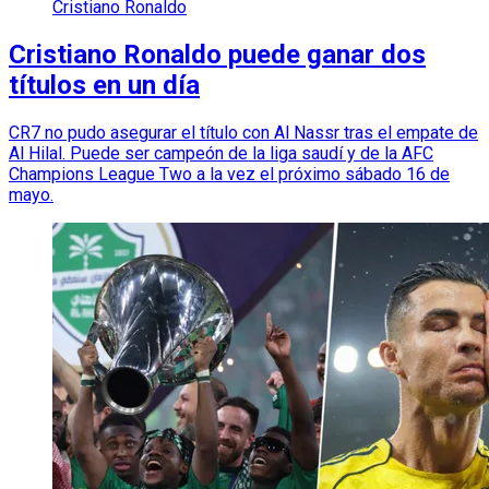
Cristiano Ronaldo
Cristiano Ronaldo puede ganar dos
títulos en un día
CR7 no pudo asegurar el título con Al Nassr tras el empate de
Al Hilal. Puede ser campeón de la liga saudí y de la AFC
Champions League Two a la vez el próximo sábado 16 de
mayo.