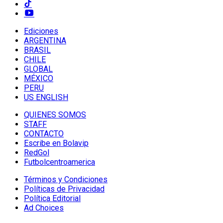
Ediciones
ARGENTINA
BRASIL
CHILE
GLOBAL
MÉXICO
PERU
US ENGLISH
QUIENES SOMOS
STAFF
CONTACTO
Escribe en Bolavip
RedGol
Futbolcentroamerica
Términos y Condiciones
Políticas de Privacidad
Política Editorial
Ad Choices