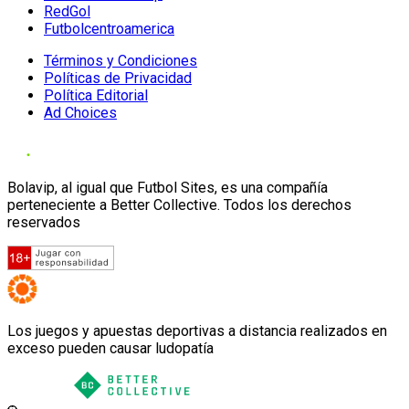
RedGol
Futbolcentroamerica
Términos y Condiciones
Políticas de Privacidad
Política Editorial
Ad Choices
Bolavip, al igual que Futbol Sites, es una compañía
perteneciente a Better Collective. Todos los derechos
reservados
Los juegos y apuestas deportivas a distancia realizados en
exceso pueden causar ludopatía