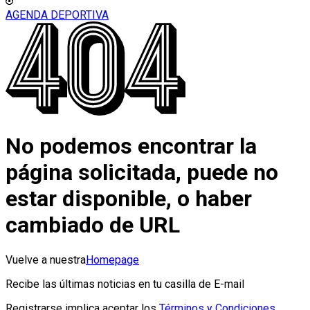
AGENDA DEPORTIVA
No podemos encontrar la
página solicitada, puede no
estar disponible, o haber
cambiado de URL
Vuelve a nuestra
Homepage
Recibe las últimas noticias en tu casilla de E-mail
Registrarse implica aceptar los
Términos y Condiciones