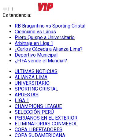
Es tendencia
:
RB Bragantino vs Sporting Cristal
Cienciano vs Lanús
Piero Quispe a Universitario
Arbitraje en Liga 1
¿Carlos Cáceda a Alianza Lima?
Deportivo Municipal
¿FIFA vende el Mundial?
ULTIMAS NOTICIAS
ALIANZA LIMA
UNIVERSITARIO
SPORTING CRISTAL
APUESTAS
LIGA 1
CHAMPIONS LEAGUE
SELECCIÓN PERÚ
PERUANOS EN EL EXTERIOR
ELIMINATORIAS CONMEBOL
COPA LIBERTADORES
COPA SUDAMERICANA