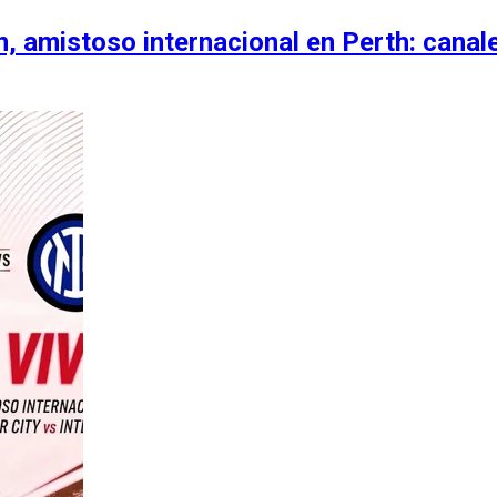
, amistoso internacional en Perth: canal