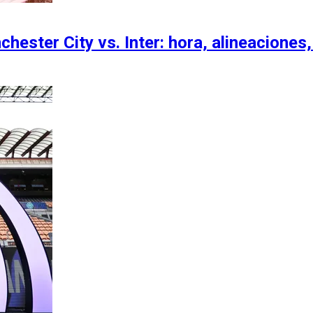
ester City vs. Inter: hora, alineaciones,