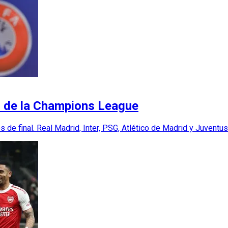
s de la Champions League
s de final. Real Madrid, Inter, PSG, Atlético de Madrid y Juventu