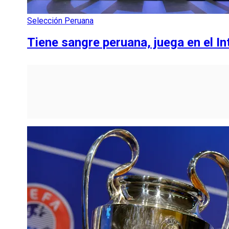
Selección Peruana
Tiene sangre peruana, juega en el In