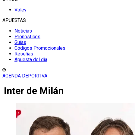
Voley
APUESTAS
Noticias
Pronósticos
Guías
Códigos Promocionales
Reseñas
Apuesta del día
AGENDA DEPORTIVA
Inter de Milán