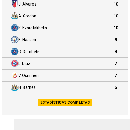
J. Alvarez
10
A. Gordon
10
K. Kvaratskhelia
10
E. Haaland
8
O. Dembélé
8
L. Díaz
7
V. Osimhen
7
H. Barnes
6
ESTADÍSTICAS COMPLETAS