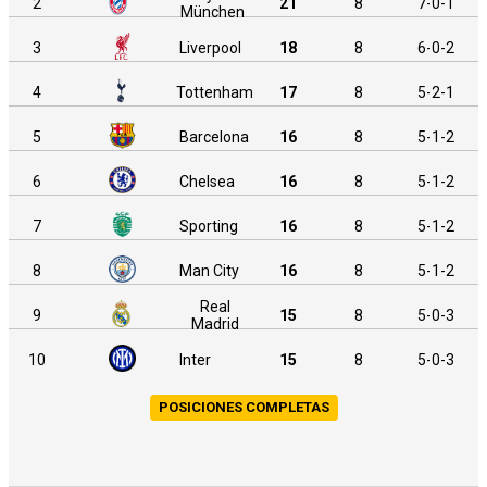
2
21
8
7-0-1
München
3
Liverpool
18
8
6-0-2
4
Tottenham
17
8
5-2-1
5
Barcelona
16
8
5-1-2
6
Chelsea
16
8
5-1-2
7
Sporting
16
8
5-1-2
8
Man City
16
8
5-1-2
Real
9
15
8
5-0-3
Madrid
10
Inter
15
8
5-0-3
POSICIONES COMPLETAS