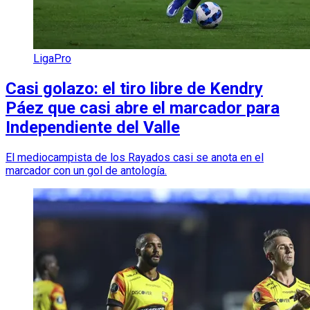
LigaPro
Casi golazo: el tiro libre de Kendry
Páez que casi abre el marcador para
Independiente del Valle
El mediocampista de los Rayados casi se anota en el
marcador con un gol de antología.