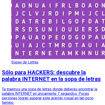
Sopas de Letras
Sólo para HACKERS: descubre la
palabra INTERNET en la sopa de letras
Te traemos una sopa de letras donde deberás encontrar la
palabra INTERNET en únicamente 7 segundos. Pocas
personas logran superar este acertijo visual en tan poco
tiempo.