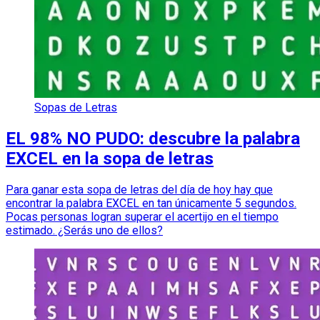
Sopas de Letras
EL 98% NO PUDO: descubre la palabra
EXCEL en la sopa de letras
Para ganar esta sopa de letras del día de hoy hay que
encontrar la palabra EXCEL en tan únicamente 5 segundos.
Pocas personas logran superar el acertijo en el tiempo
estimado. ¿Serás uno de ellos?