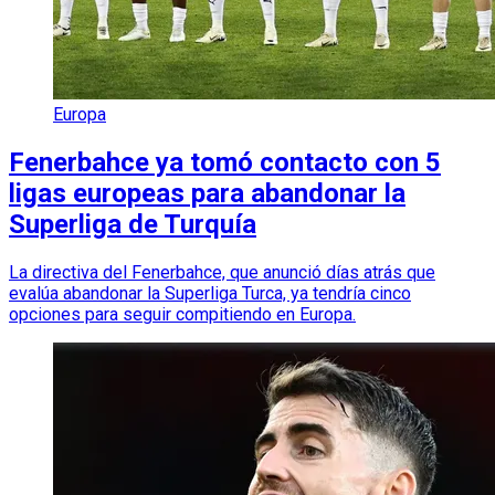
Europa
Fenerbahce ya tomó contacto con 5
ligas europeas para abandonar la
Superliga de Turquía
La directiva del Fenerbahce, que anunció días atrás que
evalúa abandonar la Superliga Turca, ya tendría cinco
opciones para seguir compitiendo en Europa.