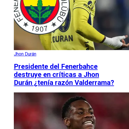
Jhon Durán
Presidente del Fenerbahce
destruye en críticas a Jhon
Durán ¿tenía razón Valderrama?