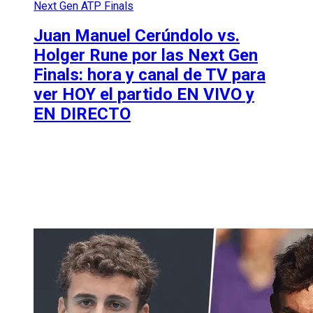
Next Gen ATP Finals
Juan Manuel Cerúndolo vs.
Holger Rune por las Next Gen
Finals: hora y canal de TV para
ver HOY el partido EN VIVO y
EN DIRECTO