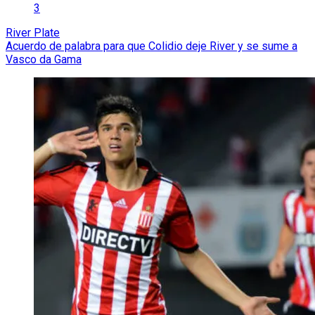
3
River Plate
Acuerdo de palabra para que Colidio deje River y se sume a
Vasco da Gama