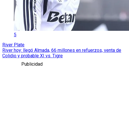
5
River Plate
River hoy: llegó Almada, 66 millones en refuerzos, venta de
Colidio y probable XI vs. Tigre
Publicidad