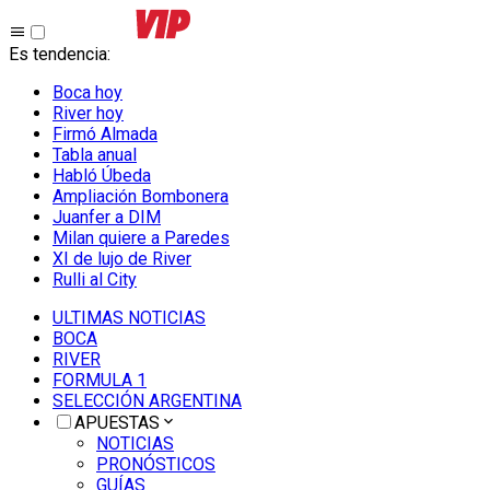
Es tendencia
:
Boca hoy
River hoy
Firmó Almada
Tabla anual
Habló Úbeda
Ampliación Bombonera
Juanfer a DIM
Milan quiere a Paredes
XI de lujo de River
Rulli al City
ULTIMAS NOTICIAS
BOCA
RIVER
FORMULA 1
SELECCIÓN ARGENTINA
APUESTAS
NOTICIAS
PRONÓSTICOS
GUÍAS