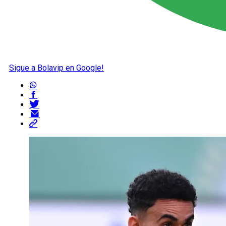
Sigue a Bolavip en Google!