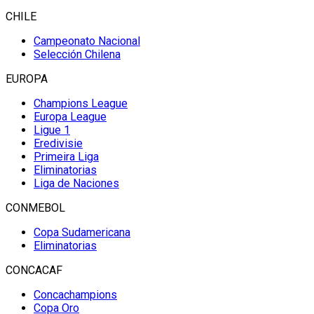
CHILE
Campeonato Nacional
Selección Chilena
EUROPA
Champions League
Europa League
Ligue 1
Eredivisie
Primeira Liga
Eliminatorias
Liga de Naciones
CONMEBOL
Copa Sudamericana
Eliminatorias
CONCACAF
Concachampions
Copa Oro