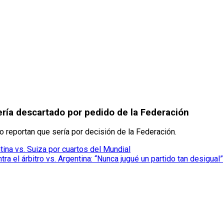
ría descartado por pedido de la Federación
o reportan que sería por decisión de la Federación.
tina vs. Suiza por cuartos del Mundial
ra el árbitro vs. Argentina: “Nunca jugué un partido tan desigual”