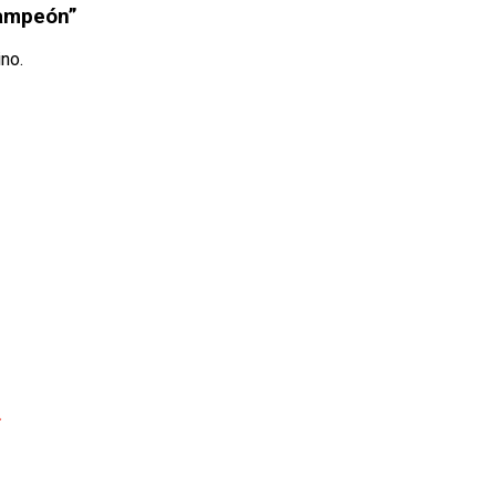
campeón”
no.