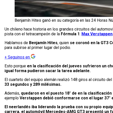
Benjamín Hites ganó en su categoría en las 24 Horas Nür
Un chileno hace historia en los grandes circuitos del automo
pista con el tetracampeón de la
Fórmula 1
:
Max Verstappen
Hablamos de
Benjamín Hites
, quien
se coronó en la GT3 C
para subirse al primer lugar del podio.
+
Seguinos en
Esto porque
en la clasificación del jueves sufrieron un c
igual forma pudieron sacar la tarea adelante.
El cuarteto del equipo alemán realizó 148 giros al circuito de
33 segundos y 289 milésimas.
Además,
quedaron en el puesto 18° de en la clasificación
ejemplo
Verstappen debió conformarse con el lugar 37° e
El neerlandés iba liderando la prueba con su propio equipo
carrera, el automóvil Mercedes-AMG GT3 presentó un f