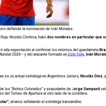
ors defiende la nominación de Iván Morales.
a Roja, Nicolás Córdova, hubo
dos nombres en particular que s
ó alta expectación al confirmar los retornos del guardameta
Bra
 Mundial 2026— y del atacante formado en
Colo Colo
,
Iván Moral
as es su actual estratega en Argentinos Juniors,
Nicolás Diez
, 
co de los “Bichos Colorados” y exayudante de J
orge Sampaoli
val
s del Torneo de Apertura al otro lado de la cordillera.
ular”
, arrancó señalando el estratega transandino.