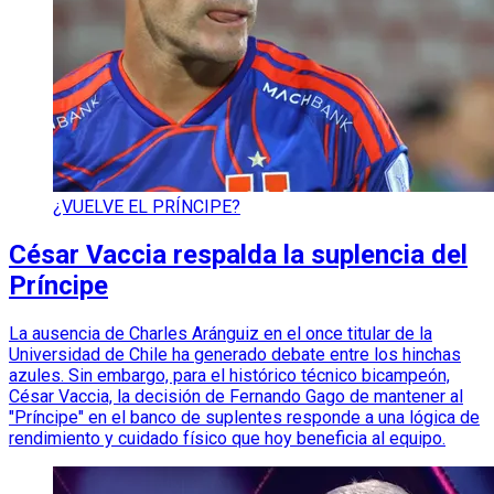
¿VUELVE EL PRÍNCIPE?
César Vaccia respalda la suplencia del
Príncipe
La ausencia de Charles Aránguiz en el once titular de la
Universidad de Chile ha generado debate entre los hinchas
azules. Sin embargo, para el histórico técnico bicampeón,
César Vaccia, la decisión de Fernando Gago de mantener al
"Príncipe" en el banco de suplentes responde a una lógica de
rendimiento y cuidado físico que hoy beneficia al equipo.