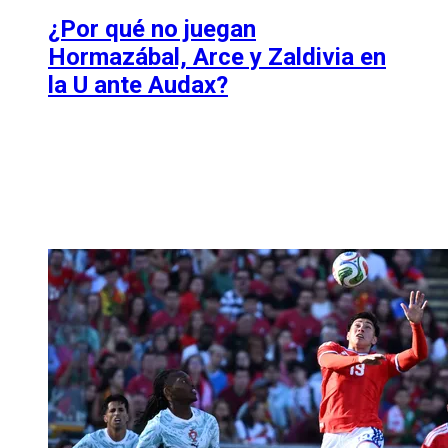
¿Por qué no juegan
Hormazábal, Arce y Zaldivia en
la U ante Audax?