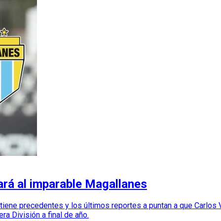
zará al imparable Magallanes
ene precedentes y los últimos reportes a puntan a que Carlos Vi
a División a final de año.