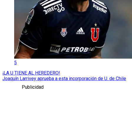
5
¡LA U TIENE AL HEREDERO!
Joaquín Larrivey aprueba a esta incorporación de U. de Chile
Publicidad