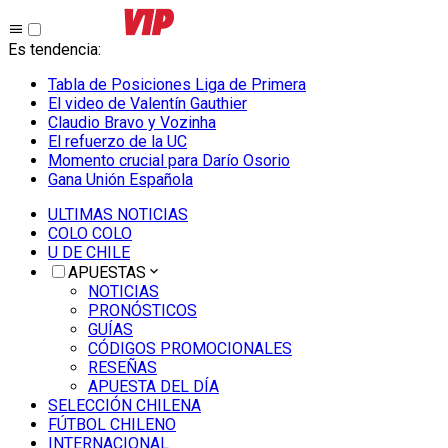
Es tendencia
:
Tabla de Posiciones Liga de Primera
El video de Valentín Gauthier
Claudio Bravo y Vozinha
El refuerzo de la UC
Momento crucial para Darío Osorio
Gana Unión Española
ULTIMAS NOTICIAS
COLO COLO
U DE CHILE
APUESTAS
NOTICIAS
PRONÓSTICOS
GUÍAS
CÓDIGOS PROMOCIONALES
RESEÑAS
APUESTA DEL DÍA
SELECCIÓN CHILENA
FÚTBOL CHILENO
INTERNACIONAL