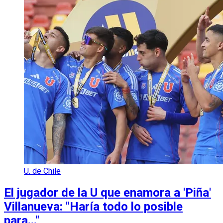
U. de Chile
El jugador de la U que enamora a 'Piña'
Villanueva: "Haría todo lo posible
para..."