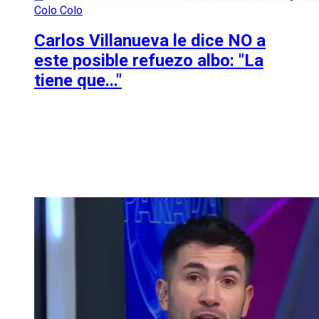
Colo Colo
Carlos Villanueva le dice NO a
este posible refuezo albo: "La
tiene que..."