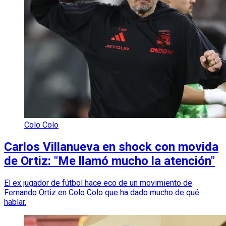
Colo Colo
Carlos Villanueva en shock con movida
de Ortiz: "Me llamó mucho la atención"
El ex jugador de fútbol hace eco de un movimiento de
Fernando Ortiz en Colo Colo que ha dado mucho de qué
hablar.