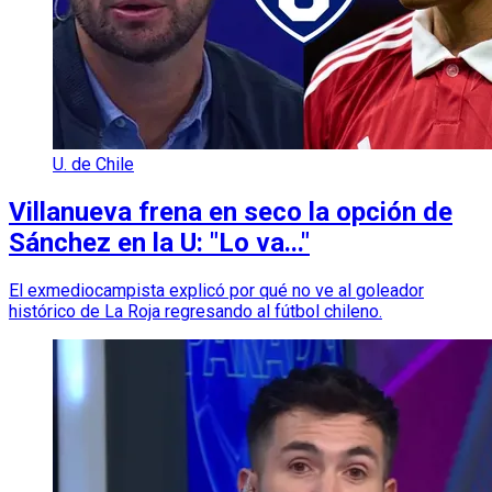
U. de Chile
Villanueva frena en seco la opción de
Sánchez en la U: "Lo va..."
El exmediocampista explicó por qué no ve al goleador
histórico de La Roja regresando al fútbol chileno.